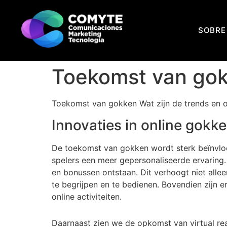
SOBRE
Toekomst van gokk
Toekomst van gokken Wat zijn de trends en 
Innovaties in online gokk
De toekomst van gokken wordt sterk beïnvloed 
spelers een meer gepersonaliseerde ervaring
en bonussen ontstaan. Dit verhoogt niet alle
te begrijpen en te bedienen. Bovendien zijn 
online activiteiten.
Daarnaast zien we de opkomst van virtual re