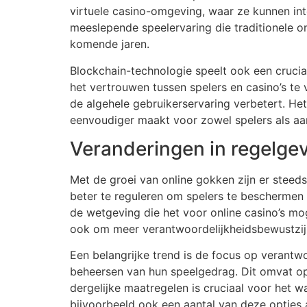
virtuele casino-omgeving, waar ze kunnen inte
meeslepende speelervaring die traditionele o
komende jaren.
Blockchain-technologie speelt ook een crucia
het vertrouwen tussen spelers en casino’s te 
de algehele gebruikerservaring verbetert. He
eenvoudiger maakt voor zowel spelers als aa
Veranderingen in regelge
Met de groei van online gokken zijn er stee
beter te reguleren om spelers te beschermen 
de wetgeving die het voor online casino’s mog
ook om meer verantwoordelijkheidsbewustzij
Een belangrijke trend is de focus op verant
beheersen van hun speelgedrag. Dit omvat opti
dergelijke maatregelen is cruciaal voor het 
bijvoorbeeld ook een aantal van deze opties 