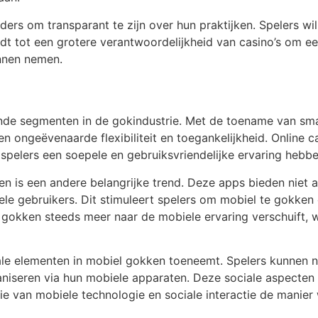
ders om transparant te zijn over hun praktijken. Spelers wi
eidt tot een grotere verantwoordelijkheid van casino’s om eer
nnen nemen.
ende segmenten in de gokindustrie. Met de toename van sm
 een ongeëvenaarde flexibiliteit en toegankelijkheid. Online 
spelers een soepele en gebruiksvriendelijke ervaring hebbe
 is een andere belangrijke trend. Deze apps bieden niet a
e gebruikers. Dit stimuleert spelers om mobiel te gokken e
an gokken steeds meer naar de mobiele ervaring verschuift
ale elementen in mobiel gokken toeneemt. Spelers kunnen n
aniseren via hun mobiele apparaten. Deze sociale aspecten
tie van mobiele technologie en sociale interactie de manie