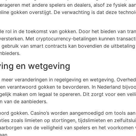
rageren met andere spelers en dealers, alsof ze fysiek aan
nline gokken overstijgt. De verwachting is dat deze techno
le rol in de toekomst van gokken. Door het bieden van tran
versterken. Met cryptocurrency-betalingen kunnen transacti
t gebruik van smart contracts kan bovendien de uitbetalin
nbieders.
ving en wetgeving
ds meer veranderingen in regelgeving en wetgeving. Overhe
en verantwoord gokken te bevorderen. In Nederland bijvoorb
elijk maken om legaal te opereren. Dit zorgt voor een veil
n van de aanbieders.
woord gokken. Casino’s worden aangemoedigd om tools aan t
es zoals limieten op stortingen, tijdslimieten en zelfuits
waarborgen van de veiligheid van spelers en het voorkomen
aan.