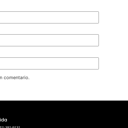
un comentario.
rida
41) 381-9131