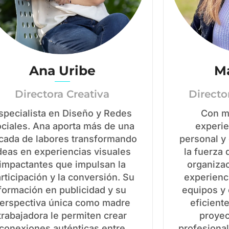
Ana Uribe
Ma
Directora Creativa
Directo
specialista en Diseño y Redes
Con m
ciales. Ana aporta más de una
experie
cada de labores transformando
personal y
deas en experiencias visuales
la fuerza
impactantes que impulsan la
organiza
rticipación y la conversión. Su
experienc
formación en publicidad y su
equipos y
erspectiva única como madre
eficient
trabajadora le permiten crear
proyec
conexiones auténticas entre
profesiona