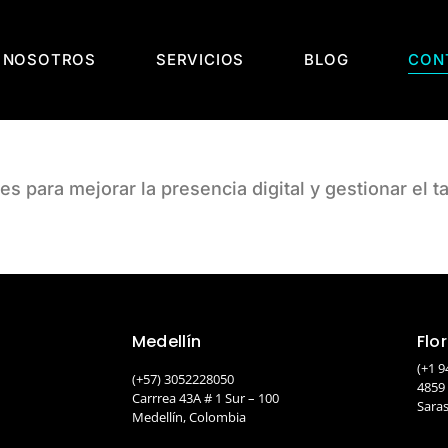
 NOSOTROS
SERVICIOS
BLOG
CON
 para mejorar la presencia digital y gestionar el 
Medellín
Flo
(+1 9
(+57) 3052228050
4859
Carrrea 43A # 1 Sur – 100
Saras
Medellín, Colombia