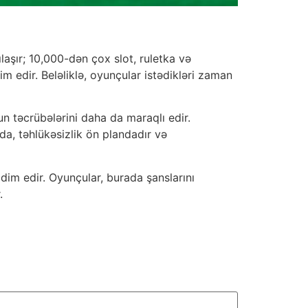
laşır; 10,000-dən çox slot, ruletka və
m edir. Beləliklə, oyunçular istədikləri zaman
yun təcrübələrini daha da maraqlı edir.
ada, təhlükəsizlik ön plandadır və
dim edir. Oyunçular, burada şanslarını
.