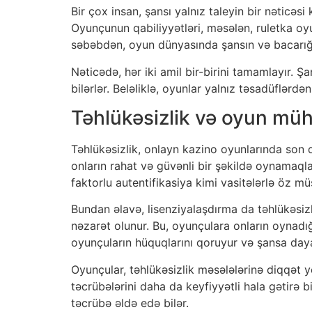
Bir çox insan, şansı yalnız taleyin bir nəticəs
Oyunçunun qabiliyyətləri, məsələn, ruletka o
səbəbdən, oyun dünyasında şansın və bacarığ
Nəticədə, hər iki amil bir-birini tamamlayır. 
bilərlər. Beləliklə, oyunlar yalnız təsadüflərdə
Təhlükəsizlik və oyun mühi
Təhlükəsizlik, onlayn kazino oyunlarında son 
onların rahat və güvənli bir şəkildə oynamaqlar
faktorlu autentifikasiya kimi vasitələrlə öz müş
Bundan əlavə, lisenziyalaşdırma da təhlükəsizl
nəzarət olunur. Bu, oyunçulara onların oynadığ
oyunçuların hüquqlarını qoruyur və şansa daya
Oyunçular, təhlükəsizlik məsələlərinə diqqət ye
təcrübələrini daha da keyfiyyətli hala gətirə b
təcrübə əldə edə bilər.