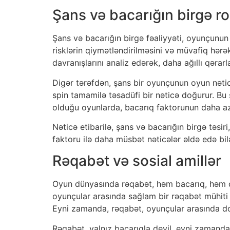
Şans və bacarığın birgə ro
Şans və bacarığın birgə fəaliyyəti, oyunçunun
risklərin qiymətləndirilməsini və müvafiq hər
davranışlarını analiz edərək, daha ağıllı qərarla
Digər tərəfdən, şans bir oyunçunun oyun nəticə
spin tamamilə təsadüfi bir nəticə doğurur. Bu
olduğu oyunlarda, bacarıq faktorunun daha a
Nəticə etibarilə, şans və bacarığın birgə təsi
faktoru ilə daha müsbət nəticələr əldə edə bil
Rəqabət və sosial amillər
Oyun dünyasında rəqabət, həm bacarıq, həm də 
oyunçular arasında sağlam bir rəqabət mühiti y
Eyni zamanda, rəqabət, oyunçular arasında do
Rəqabət, yalnız bacarıqla deyil, eyni zamanda ş