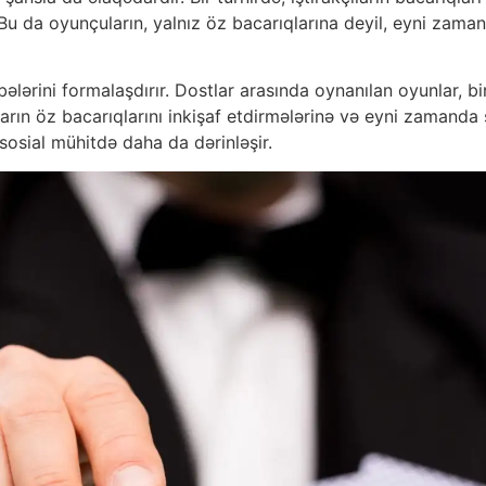
Bu da oyunçuların, yalnız öz bacarıqlarına deyil, eyni zaman
ələrini formalaşdırır. Dostlar arasında oynanılan oyunlar, b
arın öz bacarıqlarını inkişaf etdirmələrinə və eyni zamanda
 sosial mühitdə daha da dərinləşir.