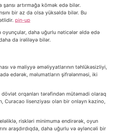
rla şansı artırmağa kömək edə bilər.
nı bir az da olsa yüksəldə bilər. Bu
tlidir.
pin-up
n oyunçular, daha uğurlu nəticələr əldə edə
aha da irəliləyə bilər.
sı və maliyyə əməliyyatlarının təhlükəsizliyi,
fadə edərək, məlumatların şifrələnməsi, iki
r, dövlət orqanları tərəfindən mütəmadi olaraq
, Curacao lisenziyası olan bir onlayn kazino,
eləliklə, riskləri minimuma endirərək, oyun
rını araşdırdıqda, daha uğurlu və əyləncəli bir