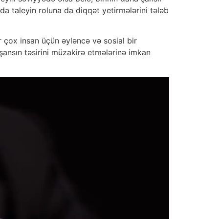
da taleyin roluna da diqqət yetirmələrini tələb
ir çox insan üçün əyləncə və sosial bir
 şansın təsirini müzakirə etmələrinə imkan