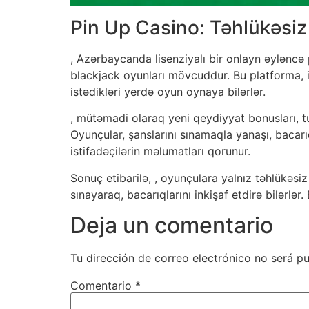
Pin Up Casino: Təhlükəsiz 
, Azərbaycanda lisenziyalı bir onlayn əyləncə 
blackjack oyunları mövcuddur. Bu platforma, is
istədikləri yerdə oyun oynaya bilərlər.
, mütəmadi olaraq yeni qeydiyyat bonusları, tur
Oyunçular, şanslarını sınamaqla yanaşı, bacarıq
istifadəçilərin məlumatları qorunur.
Sonuç etibarilə, , oyunçulara yalnız təhlükəsi
sınayaraq, bacarıqlarını inkişaf etdirə bilərlər
Deja un comentario
Tu dirección de correo electrónico no será pu
Comentario
*