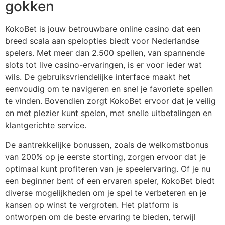
gokken
KokoBet is jouw betrouwbare online casino dat een
breed scala aan spelopties biedt voor Nederlandse
spelers. Met meer dan 2.500 spellen, van spannende
slots tot live casino-ervaringen, is er voor ieder wat
wils. De gebruiksvriendelijke interface maakt het
eenvoudig om te navigeren en snel je favoriete spellen
te vinden. Bovendien zorgt KokoBet ervoor dat je veilig
en met plezier kunt spelen, met snelle uitbetalingen en
klantgerichte service.
De aantrekkelijke bonussen, zoals de welkomstbonus
van 200% op je eerste storting, zorgen ervoor dat je
optimaal kunt profiteren van je speelervaring. Of je nu
een beginner bent of een ervaren speler, KokoBet biedt
diverse mogelijkheden om je spel te verbeteren en je
kansen op winst te vergroten. Het platform is
ontworpen om de beste ervaring te bieden, terwijl