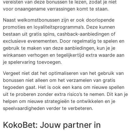
vereisten van deze bonussen te lezen, zodat je niet
voor onaangename verrassingen komt te staan.
Naast welkomstbonussen zijn er ook doorlopende
promoties en loyaliteitsprogramma’s. Deze kunnen
bestaan uit gratis spins, cashback-aanbiedingen of
exclusieve evenementen. Door regelmatig te spelen en
gebruik te maken van deze aanbiedingen, kun je je
winkansen verhogen en tegelijkertijd extra waarde aan
je spelervaring toevoegen.
Vergeet niet dat het optimaliseren van het gebruik van
bonussen niet alleen om het verzamelen van gratis
tegoeden gaat. Het is ook een kans om nieuwe spellen
uit te proberen zonder extra risico’s te nemen. Dit kan je
helpen om nieuwe strategieën te ontwikkelen en je
speelvaardigheden verder te verbeteren.
KokoBet: Jouw partner in