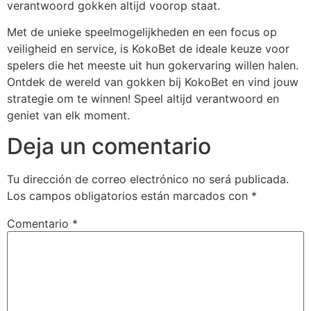
verantwoord gokken altijd voorop staat.
Met de unieke speelmogelijkheden en een focus op
veiligheid en service, is KokoBet de ideale keuze voor
spelers die het meeste uit hun gokervaring willen halen.
Ontdek de wereld van gokken bij KokoBet en vind jouw
strategie om te winnen! Speel altijd verantwoord en
geniet van elk moment.
Deja un comentario
Tu dirección de correo electrónico no será publicada.
Los campos obligatorios están marcados con
*
Comentario
*