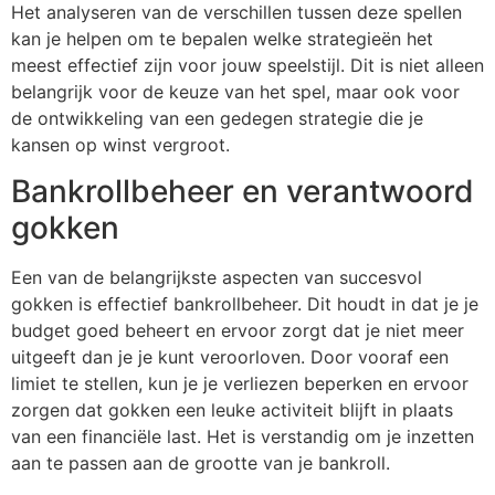
Het analyseren van de verschillen tussen deze spellen
kan je helpen om te bepalen welke strategieën het
meest effectief zijn voor jouw speelstijl. Dit is niet alleen
belangrijk voor de keuze van het spel, maar ook voor
de ontwikkeling van een gedegen strategie die je
kansen op winst vergroot.
Bankrollbeheer en verantwoord
gokken
Een van de belangrijkste aspecten van succesvol
gokken is effectief bankrollbeheer. Dit houdt in dat je je
budget goed beheert en ervoor zorgt dat je niet meer
uitgeeft dan je je kunt veroorloven. Door vooraf een
limiet te stellen, kun je je verliezen beperken en ervoor
zorgen dat gokken een leuke activiteit blijft in plaats
van een financiële last. Het is verstandig om je inzetten
aan te passen aan de grootte van je bankroll.