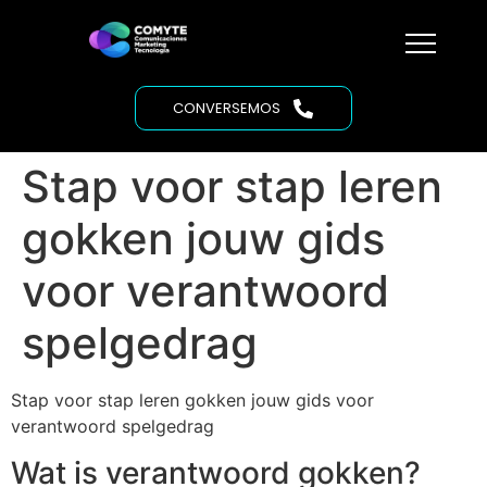
CONVERSEMOS
Stap voor stap leren
gokken jouw gids
voor verantwoord
spelgedrag
Stap voor stap leren gokken jouw gids voor
verantwoord spelgedrag
Wat is verantwoord gokken?