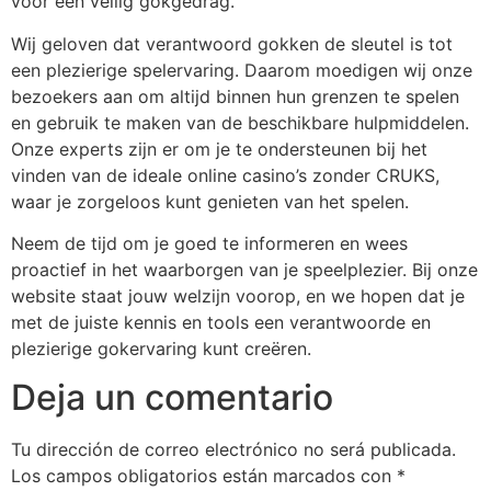
voor een veilig gokgedrag.
Wij geloven dat verantwoord gokken de sleutel is tot
een plezierige spelervaring. Daarom moedigen wij onze
bezoekers aan om altijd binnen hun grenzen te spelen
en gebruik te maken van de beschikbare hulpmiddelen.
Onze experts zijn er om je te ondersteunen bij het
vinden van de ideale online casino’s zonder CRUKS,
waar je zorgeloos kunt genieten van het spelen.
Neem de tijd om je goed te informeren en wees
proactief in het waarborgen van je speelplezier. Bij onze
website staat jouw welzijn voorop, en we hopen dat je
met de juiste kennis en tools een verantwoorde en
plezierige gokervaring kunt creëren.
Deja un comentario
Tu dirección de correo electrónico no será publicada.
Los campos obligatorios están marcados con
*