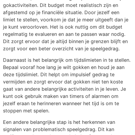
gokactiviteiten. Dit budget moet realistisch zijn en
afgestemd op je financiële situatie. Door jezelf een
limiet te stellen, voorkom je dat je meer uitgeeft dan je
je kunt veroorloven. Het is ook nuttig om dit budget
regelmatig te evalueren en aan te passen waar nodig.
Dit zorgt ervoor dat je altijd binnen je grenzen blijft en
zorgt voor een beter overzicht van je speelgedrag.
Daarnaast is het belangrijk om tijdslimieten in te stellen.
Bepaal vooraf hoe lang je wilt gokken en houd je aan
deze tijdslimiet. Dit helpt om impulsief gedrag te
vermijden en zorgt ervoor dat gokken niet ten koste
gaat van andere belangrijke activiteiten in je leven. Je
kunt ook gebruik maken van timers of alarmen om
jezelf eraan te herinneren wanneer het tijd is om te
stoppen met spelen.
Een andere belangrijke stap is het herkennen van
signalen van problematisch speelgedrag. Dit kan