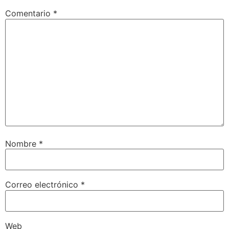
Comentario
*
Nombre
*
Correo electrónico
*
Web