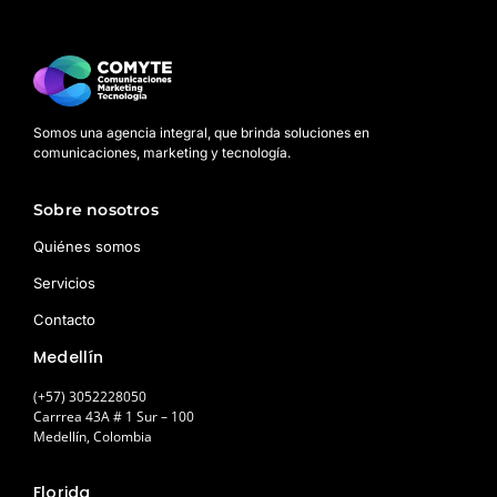
Somos una agencia integral, que brinda soluciones en
comunicaciones, marketing y tecnología.
Sobre nosotros
Quiénes somos
Servicios
Contacto
Medellín
(+57) 3052228050
Carrrea 43A # 1 Sur – 100
Medellín, Colombia
Florida