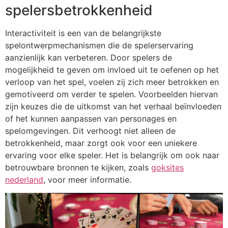
spelersbetrokkenheid
Interactiviteit is een van de belangrijkste
spelontwerpmechanismen die de spelerservaring
aanzienlijk kan verbeteren. Door spelers de
mogelijkheid te geven om invloed uit te oefenen op het
verloop van het spel, voelen zij zich meer betrokken en
gemotiveerd om verder te spelen. Voorbeelden hiervan
zijn keuzes die de uitkomst van het verhaal beïnvloeden
of het kunnen aanpassen van personages en
spelomgevingen. Dit verhoogt niet alleen de
betrokkenheid, maar zorgt ook voor een uniekere
ervaring voor elke speler. Het is belangrijk om ook naar
betrouwbare bronnen te kijken, zoals
goksites
nederland
, voor meer informatie.