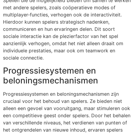
Spellen die de mogelijkheid bieden om samen te werken
met andere spelers, zoals coöperatieve modes of
multiplayer-functies, verhogen ook de interactiviteit.
Hierdoor kunnen spelers strategisch nadenken,
communiceren en hun ervaringen delen. Dit soort
sociale interactie kan de plezierfactor van het spel
aanzienlijk verhogen, omdat het niet alleen draait om
individuele prestaties, maar ook om teamwork en
sociale connectie.
Progressiesystemen en
beloningsmechanismen
Progressiesystemen en beloningsmechanismen zijn
cruciaal voor het behoud van spelers. Ze bieden niet
alleen een gevoel van vooruitgang, maar stimuleren ook
een competitieve geest onder spelers. Door het behalen
van verschillende niveaus, het verdienen van punten of
het ontgrendelen van nieuwe inhoud, ervaren spelers