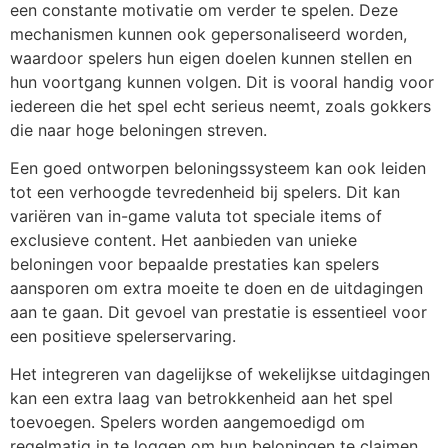
een constante motivatie om verder te spelen. Deze
mechanismen kunnen ook gepersonaliseerd worden,
waardoor spelers hun eigen doelen kunnen stellen en
hun voortgang kunnen volgen. Dit is vooral handig voor
iedereen die het spel echt serieus neemt, zoals gokkers
die naar hoge beloningen streven.
Een goed ontworpen beloningssysteem kan ook leiden
tot een verhoogde tevredenheid bij spelers. Dit kan
variëren van in-game valuta tot speciale items of
exclusieve content. Het aanbieden van unieke
beloningen voor bepaalde prestaties kan spelers
aansporen om extra moeite te doen en de uitdagingen
aan te gaan. Dit gevoel van prestatie is essentieel voor
een positieve spelerservaring.
Het integreren van dagelijkse of wekelijkse uitdagingen
kan een extra laag van betrokkenheid aan het spel
toevoegen. Spelers worden aangemoedigd om
regelmatig in te loggen om hun beloningen te claimen,