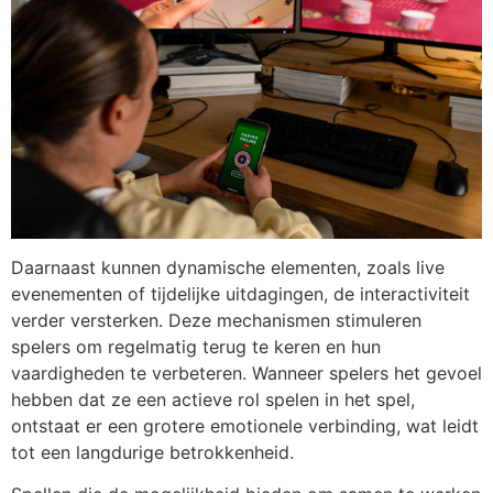
Daarnaast kunnen dynamische elementen, zoals live
evenementen of tijdelijke uitdagingen, de interactiviteit
verder versterken. Deze mechanismen stimuleren
spelers om regelmatig terug te keren en hun
vaardigheden te verbeteren. Wanneer spelers het gevoel
hebben dat ze een actieve rol spelen in het spel,
ontstaat er een grotere emotionele verbinding, wat leidt
tot een langdurige betrokkenheid.