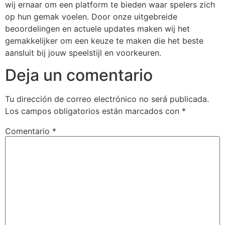
wij ernaar om een platform te bieden waar spelers zich
op hun gemak voelen. Door onze uitgebreide
beoordelingen en actuele updates maken wij het
gemakkelijker om een keuze te maken die het beste
aansluit bij jouw speelstijl en voorkeuren.
Deja un comentario
Tu dirección de correo electrónico no será publicada.
Los campos obligatorios están marcados con
*
Comentario
*