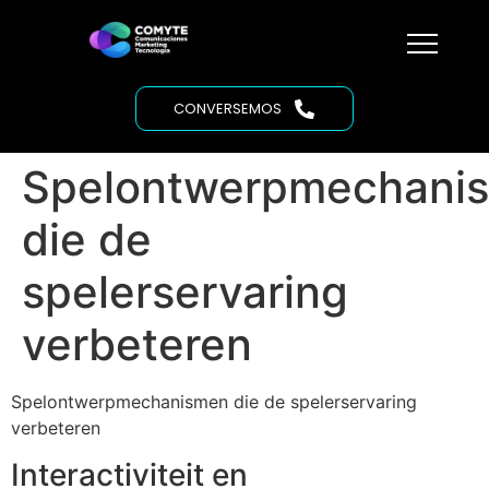
CONVERSEMOS
Spelontwerpmechani
die de
spelerservaring
verbeteren
Spelontwerpmechanismen die de spelerservaring
verbeteren
Interactiviteit en