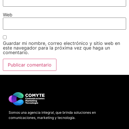
Web
Guardar mi nombre, correo electrónico y sitio web en
este navegador para la próxima vez que haga un
comentario.
Somos una agencia integral, que brinda soluciones en
comunicaciones, marketing y tecnología.