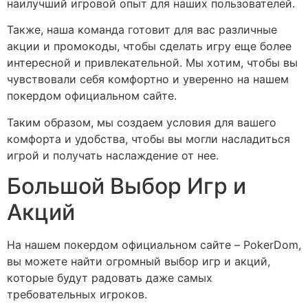
наилучший игровой опыт для наших пользователей.
Также, наша команда готовит для вас различные
акции и промокоды, чтобы сделать игру еще более
интересной и привлекательной. Мы хотим, чтобы вы
чувствовали себя комфортно и уверенно на нашем
покердом официальном сайте.
Таким образом, мы создаем условия для вашего
комфорта и удобства, чтобы вы могли насладиться
игрой и получать наслаждение от нее.
Большой Выбор Игр и
Акций
На нашем покердом официальном сайте – PokerDom,
вы можете найти огромный выбор игр и акций,
которые будут радовать даже самых
требовательных игроков.