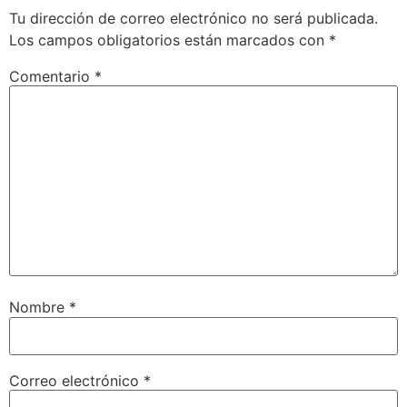
Tu dirección de correo electrónico no será publicada.
Los campos obligatorios están marcados con
*
Comentario
*
Nombre
*
Correo electrónico
*