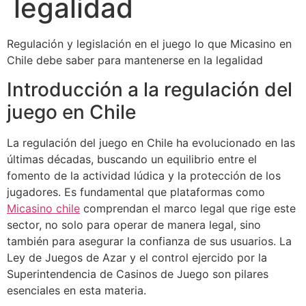
legalidad
Regulación y legislación en el juego lo que Micasino en
Chile debe saber para mantenerse en la legalidad
Introducción a la regulación del
juego en Chile
La regulación del juego en Chile ha evolucionado en las
últimas décadas, buscando un equilibrio entre el
fomento de la actividad lúdica y la protección de los
jugadores. Es fundamental que plataformas como
Micasino chile
comprendan el marco legal que rige este
sector, no solo para operar de manera legal, sino
también para asegurar la confianza de sus usuarios. La
Ley de Juegos de Azar y el control ejercido por la
Superintendencia de Casinos de Juego son pilares
esenciales en esta materia.