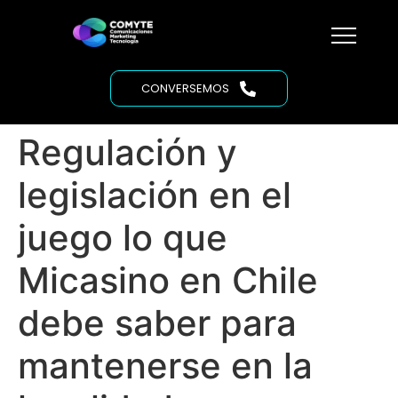
CONVERSEMOS
Regulación y
legislación en el
juego lo que
Micasino en Chile
debe saber para
mantenerse en la