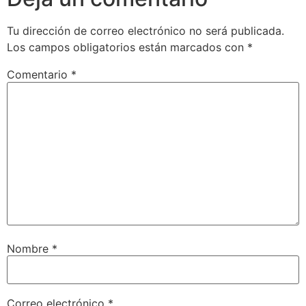
Tu dirección de correo electrónico no será publicada.
Los campos obligatorios están marcados con
*
Comentario
*
Nombre
*
Correo electrónico
*