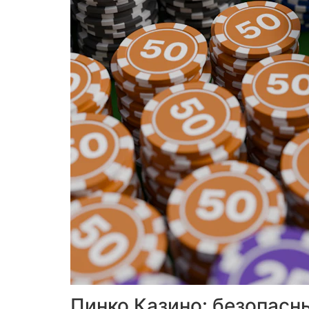
Пинко Казино: безопасн