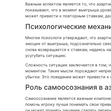
Важным аспектом является то, что азарт
показывают, что в момент выигрыша уров
может привести к повторным ставкам, да
Психологические механ
Многие психологи утверждают, что азартн
эмоции от выигрыша, подсознательно связ
снова возвращается к ставкам, надеясь н
усугубить ситуацию.
Сложность ситуации заключается в том, 
моментом. Такие мысли порождают непрек
убытки. Это поведение может привести к
Роль самоосознания в а
Самоосознание является важным компонен
помочь игроку лучше понимать свои привы
он может принять решение сделать переры