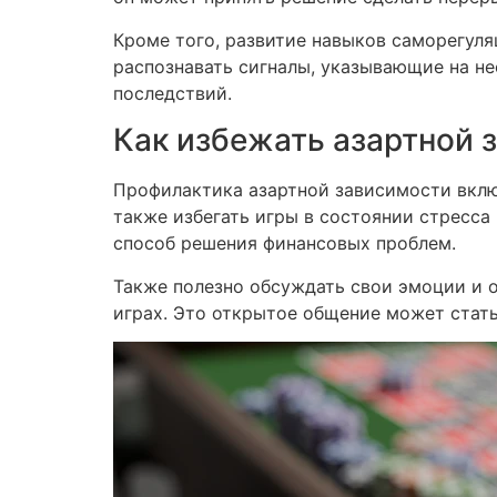
Кроме того, развитие навыков саморегул
распознавать сигналы, указывающие на н
последствий.
Как избежать азартной 
Профилактика азартной зависимости включ
также избегать игры в состоянии стресса 
способ решения финансовых проблем.
Также полезно обсуждать свои эмоции и о
играх. Это открытое общение может стат