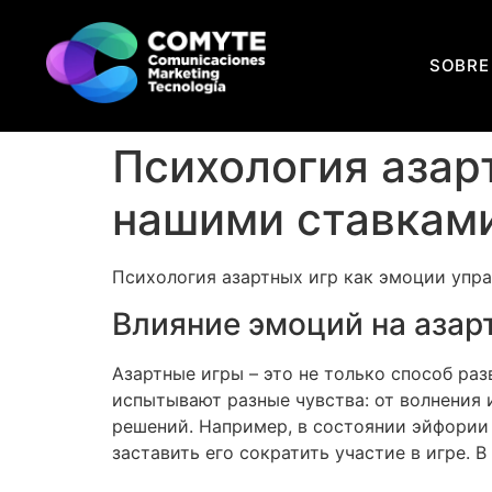
SOBRE
Психология азар
нашими ставками
Психология азартных игр как эмоции упр
Влияние эмоций на азар
Азартные игры – это не только способ раз
испытывают разные чувства: от волнения 
решений. Например, в состоянии эйфории 
заставить его сократить участие в игре. 