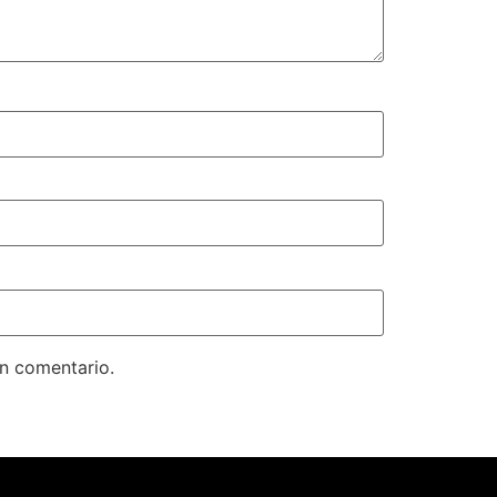
un comentario.