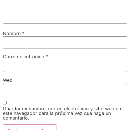
Nombre
*
Correo electrónico
*
Web
Guardar mi nombre, correo electrónico y sitio web en
este navegador para la próxima vez que haga un
comentario.