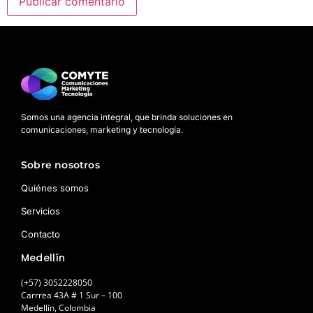
Somos una agencia integral, que brinda soluciones en
comunicaciones, marketing y tecnología.
Sobre nosotros
Quiénes somos
Servicios
Contacto
Medellín
(+57) 3052228050
Carrrea 43A # 1 Sur – 100
Medellín, Colombia