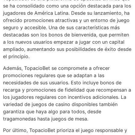
se ha consolidado como una opción destacada para los
jugadores de América Latina. Desde su lanzamiento, ha
ofrecido promociones atractivas y un entorno de juego
seguro y accesible. Una de sus características más
destacadas son los bonos de bienvenida, que permiten
a los nuevos usuarios empezar a jugar con un capital
ampliado, aumentando sus posibilidades de éxito desde
el principio.
Además, TopacioBet se compromete a ofrecer
promociones regulares que se adaptan a las
necesidades de sus usuarios. Esto incluye bonos de
recarga y promociones de fidelidad que recompensan a
los jugadores regulares con incentivos adicionales. La
variedad de juegos de casino disponibles también
garantiza que haya algo para todos, desde
tragamonedas hasta juegos de mesa.
Por último, TopacioBet prioriza el juego responsable y