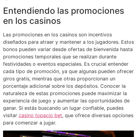
Entendiendo las promociones
en los casinos
Las promociones en los casinos son incentivos
diseñados para atraer y mantener a los jugadores. Estos
bonos pueden variar desde ofertas de bienvenida hasta
promociones temporales que se realizan durante
festividades o eventos especiales. Es crucial entender
cada tipo de promoción, ya que algunas pueden ofrecer
giros gratis, mientras que otras proporcionan un
porcentaje adicional sobre los depósitos. Conocer la
naturaleza de estas promociones puede maximizar la
experiencia de juego y aumentar las oportunidades de
ganar. Si estás buscando un lugar confiable, puedes
visitar
casino topacio bet
, que ofrece diversas opciones
para comenzar a jugar.