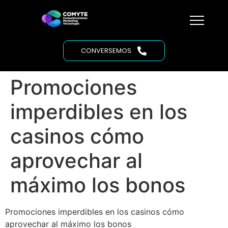
CONVERSEMOS
Promociones
imperdibles en los
casinos cómo
aprovechar al
máximo los bonos
Promociones imperdibles en los casinos cómo
aprovechar al máximo los bonos