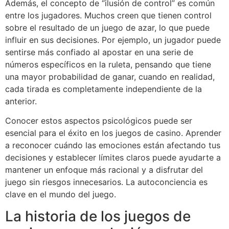
Además, el concepto de “ilusión de control” es común
entre los jugadores. Muchos creen que tienen control
sobre el resultado de un juego de azar, lo que puede
influir en sus decisiones. Por ejemplo, un jugador puede
sentirse más confiado al apostar en una serie de
números específicos en la ruleta, pensando que tiene
una mayor probabilidad de ganar, cuando en realidad,
cada tirada es completamente independiente de la
anterior.
Conocer estos aspectos psicológicos puede ser
esencial para el éxito en los juegos de casino. Aprender
a reconocer cuándo las emociones están afectando tus
decisiones y establecer límites claros puede ayudarte a
mantener un enfoque más racional y a disfrutar del
juego sin riesgos innecesarios. La autoconciencia es
clave en el mundo del juego.
La historia de los juegos de