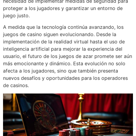
necesidad de implementar medidas de seguridad para
proteger a los jugadores y garantizar un entorno de
juego justo.
A medida que la tecnología continúa avanzando, los
juegos de casino siguen evolucionando. Desde la
implementación de la realidad virtual hasta el uso de
inteligencia artificial para mejorar la experiencia del
usuario, el futuro de los juegos de azar promete ser aún
más emocionante y dinámico. Esta evolución no solo
afecta a los jugadores, sino que también presenta
nuevos desafíos y oportunidades para los operadores
de casinos.