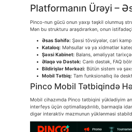
Platformanın Ürəyi – Ə
Pinco-nun gücü onun yaxşı təşkil olunmuş stru
Mən bu strukturu araşdırarkən, onun istifadəçi
Əsas Səhifə:
Şəxsi tövsiyələr, cari kamp
Kataloq:
Məhsullar və ya xidmətlər kateqor
Şəxsi Kabinet:
Balans, əməliyyat tarixçə
Əlaqə və Dəstək:
Canlı dəstək, FAQ bölm
Bildirişlər Mərkəzi:
Bütün sistem və şəxsi
Mobil Tətbiq:
Tam funksionallıq ilə deskt
Pinco Mobil Tətbiqində H
Mobil cihazımda Pinco tətbiqini yüklədiyim a
interfeys üçün optimallaşdırılıb, barmaqla ida
digər interaktiv məzmunun yüklənməsi stabildi