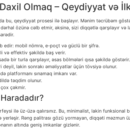
axil Olmaq – Qeydiyyat və İl
da bu, qeydiyyat prosesi ilə başlayır. Mənim təcrübəm göst
dərhal özünə cəlb etmir, əksinə, sizi diqqətlə qarşılayır və 
arədir.
edir: mobil nömrə, e-poçt və güclü bir şifrə.
 və effektiv şəkildə baş verir.
adə bir turla qarşılayır, əsas bölmələri qısa şəkildə göstərir.
 deyil, lakin sonrakı əməliyyatlar üçün tövsiyə olunur.
də platformanı sınamaq imkanı var.
dildə təqdim olunur.
çox çəkmir.
y Haradadır?
eysi ilə üz-üzə qalırsınız. Bu, minimalist, lakin funksional 
 yerləşir. Rəng palitrası gözü yormayan, diqqəti məzmun üzə
nanın altında geniş imkanlar gizlənir.