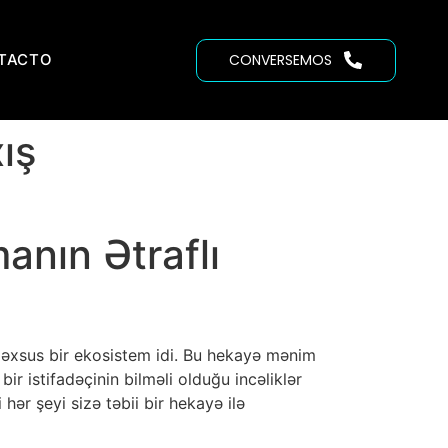
TACTO
CONVERSEMOS
ış
anın Ətraflı
nəməxsus bir ekosistem idi. Bu hekayə mənim
bir istifadəçinin bilməli olduğu incəliklər
hər şeyi sizə təbii bir hekayə ilə