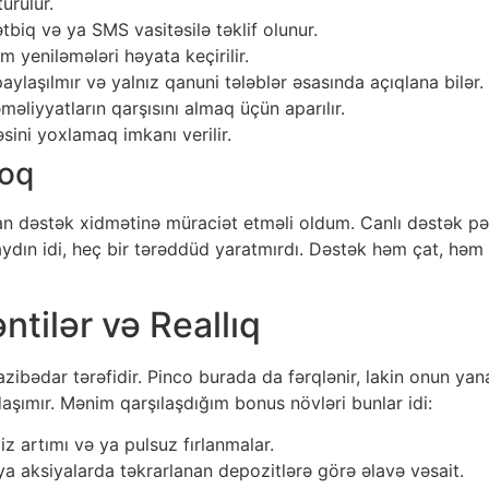
ürülür.
ətbiq və ya SMS vasitəsilə təklif olunur.
m yeniləmələri həyata keçirilir.
aylaşılmır və yalnız qanuni tələblər əsasında açıqlana bilər.
məliyyatların qarşısını almaq üçün aparılır.
əsini yoxlamaq imkanı verilir.
loq
n dəstək xidmətinə müraciət etməli oldum. Canlı dəstək pə
ə aydın idi, heç bir tərəddüd yaratmırdı. Dəstək həm çat, hə
.
ntilər və Reallıq
ibədar tərəfidir. Pinco burada da fərqlənir, lakin onun yana
 daşımır. Mənim qarşılaşdığım bonus növləri bunlar idi:
iz artımı və ya pulsuz fırlanmalar.
 aksiyalarda təkrarlanan depozitlərə görə əlavə vəsait.