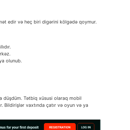
ət edir və heç biri digərini kölgədə qoymur.
lıdır.
rkəz.
ya olunub.
şa düşdüm. Tətbiq xüsusi olaraq mobil
 Bildirişlər vaxtında çatır və oyun və ya