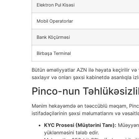
Elektron Pul Kisəsi
Mobil Operatorlar
Bank Köçürməsi
Birbaşa Terminal
Bütün əməliyyatlar AZN ilə həyata keçirilir və
saxlayır və onları şəxsi kabinetdə asanlıqla iz
Pinco-nun Təhlükəsizl
Mənim hekayəmdə ən təəccüblü məqam, Pinco-nu
istifadəçilərinin şəxsi məlumatlarını və vəsai
KYC Prosesi (Müştərini Tanı):
Müəyyən l
yüklənməsini tələb edir.