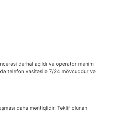
ncərəsi dərhal açıldı və operator mənim
m də telefon vasitəsilə 7/24 mövcuddur və
şması daha məntiqlidir. Təklif olunan