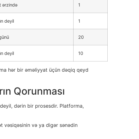
t ərzində
1
 deyil
1
 günü
20
 deyil
10
forma hər bir əməliyyat üçün dəqiq qeyd
arın Qorunması
il, dərin bir prosesdir. Platforma,
ət vəsiqəsinin və ya digər sənədin