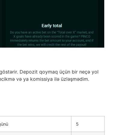
 göstərir. Depozit qoymaq üçün bir neçə yol
gecikmə və ya komissiya ilə üzləşmədim.
günü
5