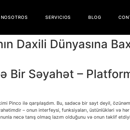
 NOSOTROS
SERVICIOS
BLOG
CON
nın Daxili Dünyasına Bax
ə Bir Səyahət – Platform
 kimi Pinco ilə qarşılaşdım. Bu, sadəcə bir sayt deyil, özü
hətimdir – onun interfeysi, funksiyaları, üstünlükləri və hər 
onunla necə tanış olmaq lazım olduğunu və onun təklif etdiyi 