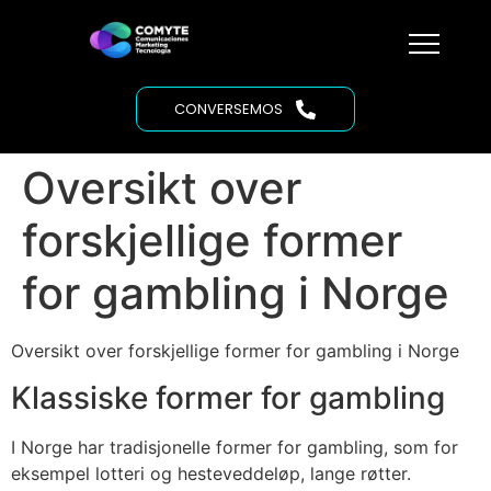
CONVERSEMOS
Oversikt over
forskjellige former
for gambling i Norge
Oversikt over forskjellige former for gambling i Norge
Klassiske former for gambling
I Norge har tradisjonelle former for gambling, som for
eksempel lotteri og hesteveddeløp, lange røtter.