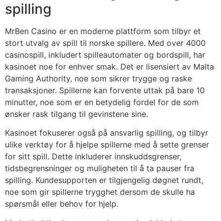
spilling
MrBen Casino er en moderne plattform som tilbyr et
stort utvalg av spill til norske spillere. Med over 4000
casinospill, inkludert spilleautomater og bordspill, har
kasinoet noe for enhver smak. Det er lisensiert av Malta
Gaming Authority, noe som sikrer trygge og raske
transaksjoner. Spillerne kan forvente uttak på bare 10
minutter, noe som er en betydelig fordel for de som
ønsker rask tilgang til gevinstene sine.
Kasinoet fokuserer også på ansvarlig spilling, og tilbyr
ulike verktøy for å hjelpe spillerne med å sette grenser
for sitt spill. Dette inkluderer innskuddsgrenser,
tidsbegrensninger og muligheten til å ta pauser fra
spilling. Kundesupporten er tilgjengelig døgnet rundt,
noe som gir spillerne trygghet dersom de skulle ha
spørsmål eller behov for hjelp.