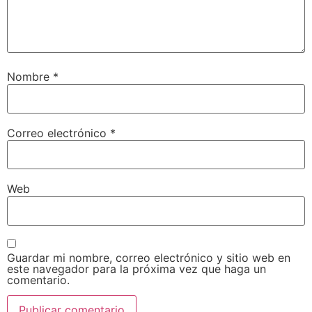
Nombre
*
Correo electrónico
*
Web
Guardar mi nombre, correo electrónico y sitio web en
este navegador para la próxima vez que haga un
comentario.