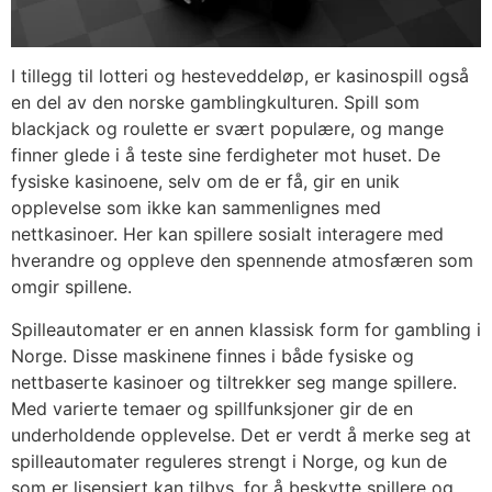
I tillegg til lotteri og hesteveddeløp, er kasinospill også
en del av den norske gamblingkulturen. Spill som
blackjack og roulette er svært populære, og mange
finner glede i å teste sine ferdigheter mot huset. De
fysiske kasinoene, selv om de er få, gir en unik
opplevelse som ikke kan sammenlignes med
nettkasinoer. Her kan spillere sosialt interagere med
hverandre og oppleve den spennende atmosfæren som
omgir spillene.
Spilleautomater er en annen klassisk form for gambling i
Norge. Disse maskinene finnes i både fysiske og
nettbaserte kasinoer og tiltrekker seg mange spillere.
Med varierte temaer og spillfunksjoner gir de en
underholdende opplevelse. Det er verdt å merke seg at
spilleautomater reguleres strengt i Norge, og kun de
som er lisensiert kan tilbys, for å beskytte spillere og