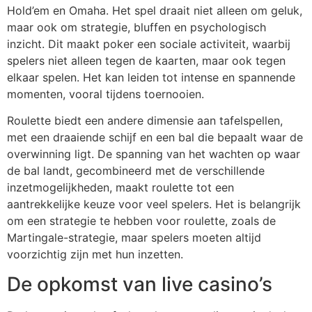
Hold’em en Omaha. Het spel draait niet alleen om geluk,
maar ook om strategie, bluffen en psychologisch
inzicht. Dit maakt poker een sociale activiteit, waarbij
spelers niet alleen tegen de kaarten, maar ook tegen
elkaar spelen. Het kan leiden tot intense en spannende
momenten, vooral tijdens toernooien.
Roulette biedt een andere dimensie aan tafelspellen,
met een draaiende schijf en een bal die bepaalt waar de
overwinning ligt. De spanning van het wachten op waar
de bal landt, gecombineerd met de verschillende
inzetmogelijkheden, maakt roulette tot een
aantrekkelijke keuze voor veel spelers. Het is belangrijk
om een strategie te hebben voor roulette, zoals de
Martingale-strategie, maar spelers moeten altijd
voorzichtig zijn met hun inzetten.
De opkomst van live casino’s