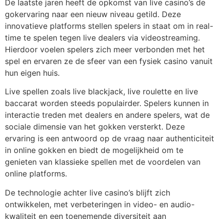
De laatste jaren heeft de opkomst van live casino’s de
gokervaring naar een nieuw niveau getild. Deze
innovatieve platforms stellen spelers in staat om in real-
time te spelen tegen live dealers via videostreaming.
Hierdoor voelen spelers zich meer verbonden met het
spel en ervaren ze de sfeer van een fysiek casino vanuit
hun eigen huis.
Live spellen zoals live blackjack, live roulette en live
baccarat worden steeds populairder. Spelers kunnen in
interactie treden met dealers en andere spelers, wat de
sociale dimensie van het gokken versterkt. Deze
ervaring is een antwoord op de vraag naar authenticiteit
in online gokken en biedt de mogelijkheid om te
genieten van klassieke spellen met de voordelen van
online platforms.
De technologie achter live casino’s blijft zich
ontwikkelen, met verbeteringen in video- en audio-
kwaliteit en een toenemende diversiteit aan