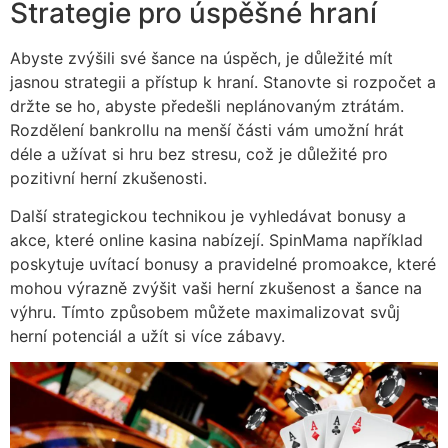
Strategie pro úspěšné hraní
Abyste zvýšili své šance na úspěch, je důležité mít
jasnou strategii a přístup k hraní. Stanovte si rozpočet a
držte se ho, abyste předešli neplánovaným ztrátám.
Rozdělení bankrollu na menší části vám umožní hrát
déle a užívat si hru bez stresu, což je důležité pro
pozitivní herní zkušenosti.
Další strategickou technikou je vyhledávat bonusy a
akce, které online kasina nabízejí. SpinMama například
poskytuje uvítací bonusy a pravidelné promoakce, které
mohou výrazně zvýšit vaši herní zkušenost a šance na
výhru. Tímto způsobem můžete maximalizovat svůj
herní potenciál a užít si více zábavy.