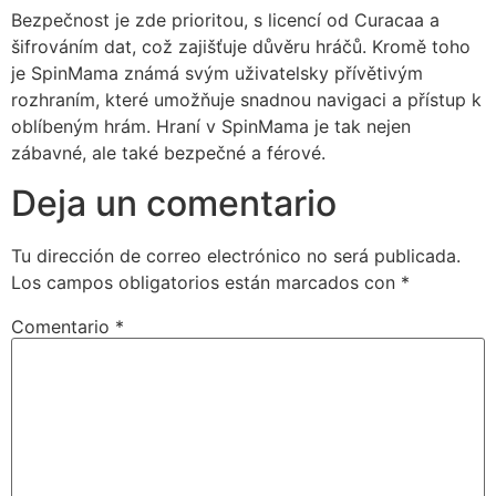
Bezpečnost je zde prioritou, s licencí od Curacaa a
šifrováním dat, což zajišťuje důvěru hráčů. Kromě toho
je SpinMama známá svým uživatelsky přívětivým
rozhraním, které umožňuje snadnou navigaci a přístup k
oblíbeným hrám. Hraní v SpinMama je tak nejen
zábavné, ale také bezpečné a férové.
Deja un comentario
Tu dirección de correo electrónico no será publicada.
Los campos obligatorios están marcados con
*
Comentario
*