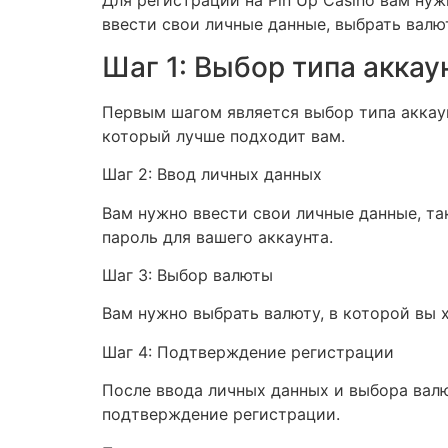
Для регистрации на Pin Up Casino вам нуж
ввести свои личные данные, выбрать валю
Шаг 1: Выбор типа аккау
Первым шагом является выбор типа аккаун
который лучше подходит вам.
Шаг 2: Ввод личных данных
Вам нужно ввести свои личные данные, та
пароль для вашего аккаунта.
Шаг 3: Выбор валюты
Вам нужно выбрать валюту, в которой вы х
Шаг 4: Подтверждение регистрации
После ввода личных данных и выбора вал
подтверждение регистрации.