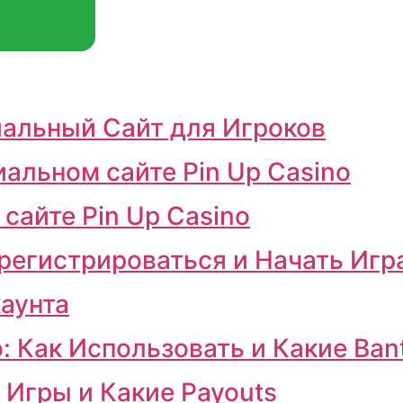
иальный Сайт для Игроков
альном сайте Pin Up Casino
сайте Pin Up Casino
арегистрироваться и Начать Игр
каунта
o: Как Использовать и Какие Вan
 Игры и Какие Payouts