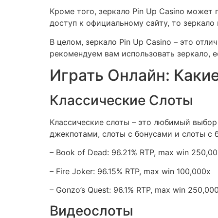
Кроме того, зеркало Pin Up Casino может
доступ к официальному сайту, то зеркало 
В целом, зеркало Pin Up Casino – это отл
рекомендуем вам использовать зеркало, е
Играть Онлайн: Какие
Классические Слоты
Классические слоты – это любимый выбор 
джекпотами, слоты с бонусами и слоты с б
– Book of Dead: 96.21% RTP, max win 250,0
– Fire Joker: 96.15% RTP, max win 100,000x
– Gonzo’s Quest: 96.1% RTP, max win 250,00
Видеослоты