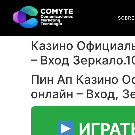
SOBRE
Казино Официаль
– Вход Зеркало.
Пин Ап Казино Оф
онлайн – Вход, З
ИГРАТ