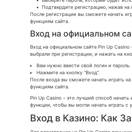
Подтвердите регистрацию, нажав на 
После регистрации вы сможете начать игр
функциям сайта.
Вход на официальном сай
Вход на официальном сайте Pin Up Casino
выбрали при регистрации, и нажать на кно
Вам нужно ввести свой логин и пароль.
Нажмите на кнопку “Вход”.
После входа вы сможете начать играть на 
функциям сайта.
Pin Up Casino – это лучший способ начать
функции, чтобы вы могли начать играть с 
Вход в Казино: Как З