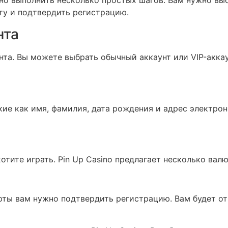
но выполнить несколько простых шагов. Вам нужно выб
ту и подтвердить регистрацию.
нта
та. Вы можете выбрать обычный аккаунт или VIP-аккау
кие как имя, фамилия, дата рождения и адрес электро
отите играть. Pin Up Casino предлагает несколько валю
юты вам нужно подтвердить регистрацию. Вам будет от