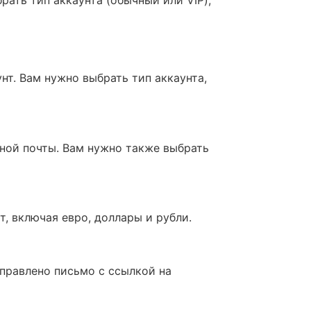
рать тип аккаунта (обычный или VIP),
нт. Вам нужно выбрать тип аккаунта,
нной почты. Вам нужно также выбрать
т, включая евро, доллары и рубли.
правлено письмо с ссылкой на