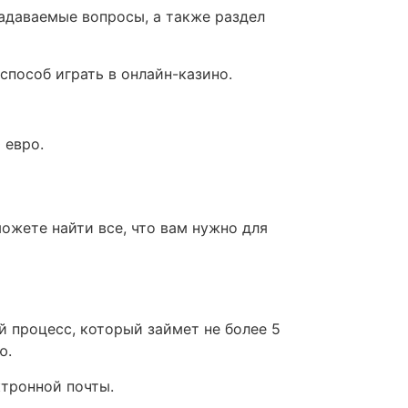
 задаваемые вопросы, а также раздел
способ играть в онлайн-казино.
 евро.
можете найти все, что вам нужно для
й процесс, который займет не более 5
ю.
ктронной почты.