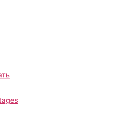
ать
tages