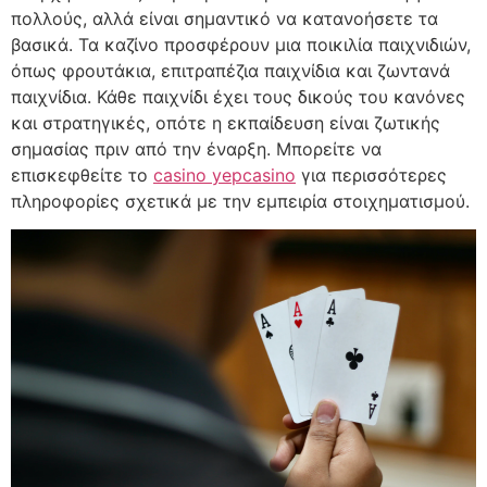
πολλούς, αλλά είναι σημαντικό να κατανοήσετε τα
βασικά. Τα καζίνο προσφέρουν μια ποικιλία παιχνιδιών,
όπως φρουτάκια, επιτραπέζια παιχνίδια και ζωντανά
παιχνίδια. Κάθε παιχνίδι έχει τους δικούς του κανόνες
και στρατηγικές, οπότε η εκπαίδευση είναι ζωτικής
σημασίας πριν από την έναρξη. Μπορείτε να
επισκεφθείτε το
casino yepcasino
για περισσότερες
πληροφορίες σχετικά με την εμπειρία στοιχηματισμού.