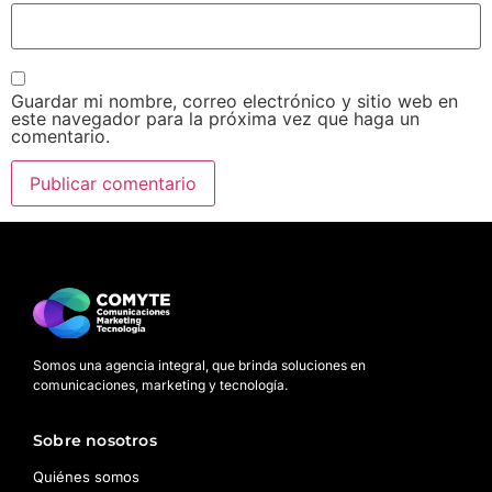
Guardar mi nombre, correo electrónico y sitio web en
este navegador para la próxima vez que haga un
comentario.
Somos una agencia integral, que brinda soluciones en
comunicaciones, marketing y tecnología.
Sobre nosotros
Quiénes somos