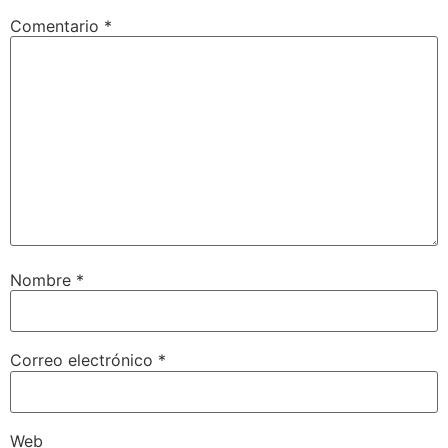
Comentario
*
Nombre
*
Correo electrónico
*
Web