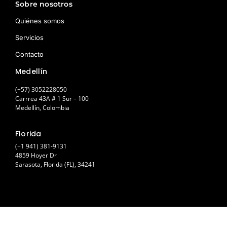
Sobre nosotros
Quiénes somos
Servicios
Contacto
Medellín
(+57) 3052228050
Carrrea 43A # 1 Sur – 100
Medellín, Colombia
Florida
(+1 941) 381-9131
4859 Hoyer Dr
Sarasota, Florida (FL), 34241