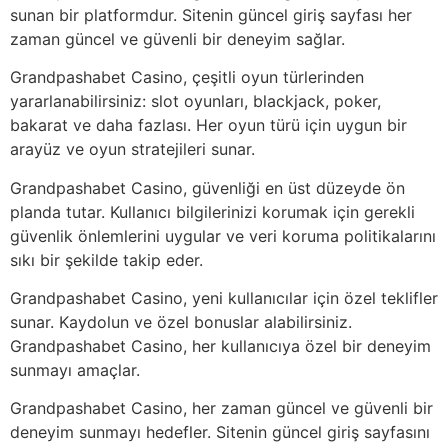
sunan bir platformdur. Sitenin güncel giriş sayfası her
zaman güncel ve güvenli bir deneyim sağlar.
Grandpashabet Casino, çeşitli oyun türlerinden
yararlanabilirsiniz: slot oyunları, blackjack, poker,
bakarat ve daha fazlası. Her oyun türü için uygun bir
arayüz ve oyun stratejileri sunar.
Grandpashabet Casino, güvenliği en üst düzeyde ön
planda tutar. Kullanıcı bilgilerinizi korumak için gerekli
güvenlik önlemlerini uygular ve veri koruma politikalarını
sıkı bir şekilde takip eder.
Grandpashabet Casino, yeni kullanıcılar için özel teklifler
sunar. Kaydolun ve özel bonuslar alabilirsiniz.
Grandpashabet Casino, her kullanıcıya özel bir deneyim
sunmayı amaçlar.
Grandpashabet Casino, her zaman güncel ve güvenli bir
deneyim sunmayı hedefler. Sitenin güncel giriş sayfasını