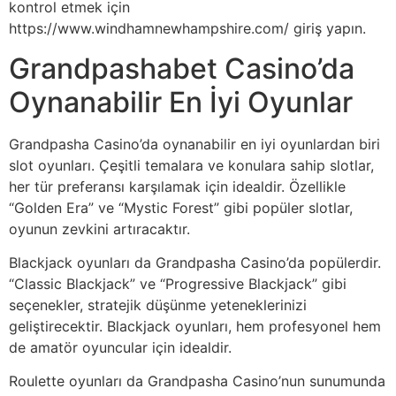
kontrol etmek için
https://www.windhamnewhampshire.com/ giriş yapın.
Grandpashabet Casino’da
Oynanabilir En İyi Oyunlar
Grandpasha Casino’da oynanabilir en iyi oyunlardan biri
slot oyunları. Çeşitli temalara ve konulara sahip slotlar,
her tür preferansı karşılamak için idealdir. Özellikle
“Golden Era” ve “Mystic Forest” gibi popüler slotlar,
oyunun zevkini artıracaktır.
Blackjack oyunları da Grandpasha Casino’da popülerdir.
“Classic Blackjack” ve “Progressive Blackjack” gibi
seçenekler, stratejik düşünme yeteneklerinizi
geliştirecektir. Blackjack oyunları, hem profesyonel hem
de amatör oyuncular için idealdir.
Roulette oyunları da Grandpasha Casino’nun sunumunda