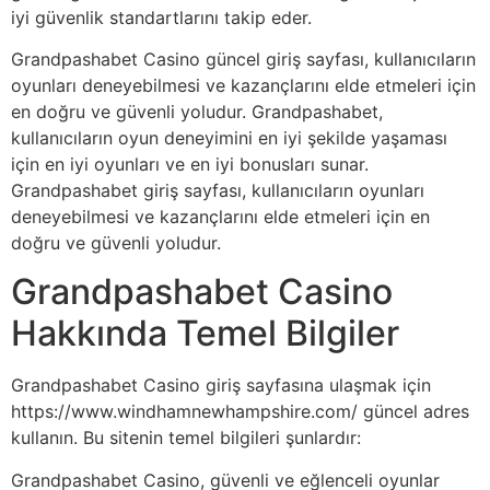
iyi güvenlik standartlarını takip eder.
Grandpashabet Casino güncel giriş sayfası, kullanıcıların
oyunları deneyebilmesi ve kazançlarını elde etmeleri için
en doğru ve güvenli yoludur. Grandpashabet,
kullanıcıların oyun deneyimini en iyi şekilde yaşaması
için en iyi oyunları ve en iyi bonusları sunar.
Grandpashabet giriş sayfası, kullanıcıların oyunları
deneyebilmesi ve kazançlarını elde etmeleri için en
doğru ve güvenli yoludur.
Grandpashabet Casino
Hakkında Temel Bilgiler
Grandpashabet Casino giriş sayfasına ulaşmak için
https://www.windhamnewhampshire.com/ güncel adres
kullanın. Bu sitenin temel bilgileri şunlardır:
Grandpashabet Casino, güvenli ve eğlenceli oyunlar