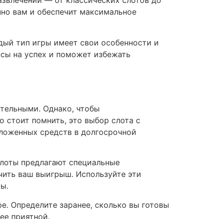
звлечений — от классических слотов до
нно вам и обеспечит максимальное
ждый тип игры имеет свои особенности и
нсы на успех и поможет избежать
ательными. Однако, чтобы
 стоит помнить, это выбор слота с
вложенных средств в долгосрочной
слоты предлагают специальные
чить ваш выигрыш. Используйте эти
ы.
е. Определите заранее, сколько вы готовы
ее приятной.