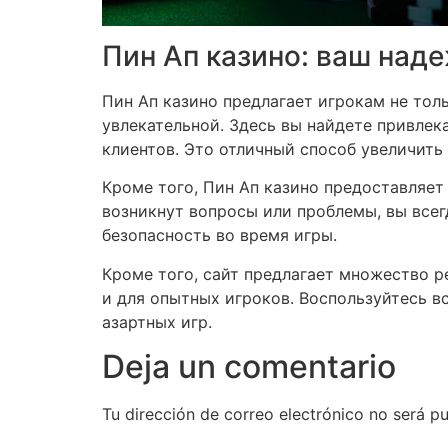
Пин Ап казино: ваш над
Пин Ап казино предлагает игрокам не тол
увлекательной. Здесь вы найдете привлек
клиентов. Это отличный способ увеличить
Кроме того, Пин Ап казино предоставляет
возникнут вопросы или проблемы, вы все
безопасность во время игры.
Кроме того, сайт предлагает множество р
и для опытных игроков. Воспользуйтесь в
азартных игр.
Deja un comentario
Tu dirección de correo electrónico no será pu