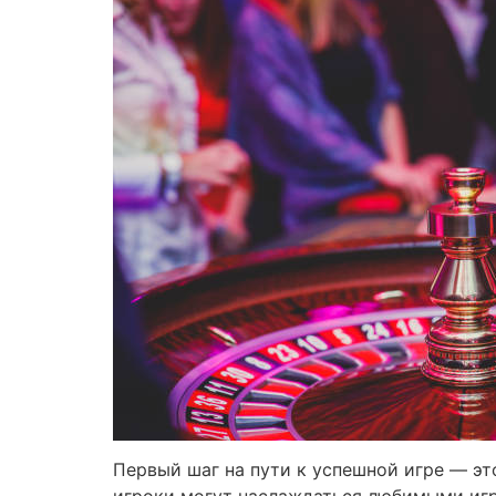
Первый шаг на пути к успешной игре — эт