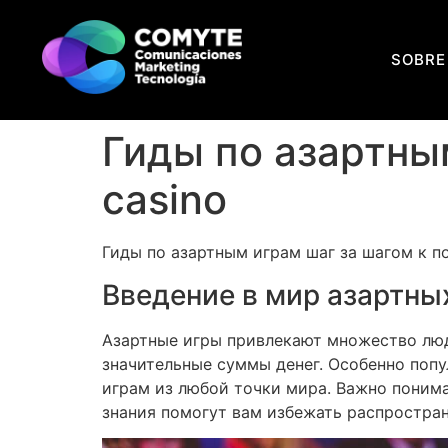
SOBRE
Гиды по азартным
casino
Гиды по азартным играм шаг за шагом к по
Введение в мир азартны
Азартные игры привлекают множество лю
значительные суммы денег. Особенно попу
играм из любой точки мира. Важно понима
знания помогут вам избежать распростран