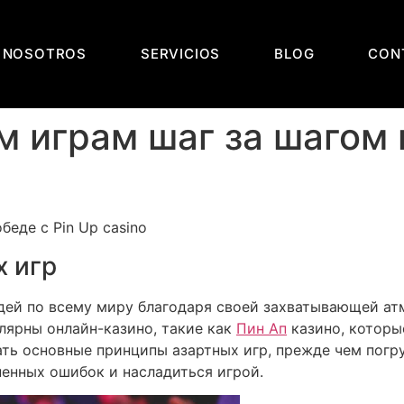
 NOSOTROS
SERVICIOS
BLOG
CON
 играм шаг за шагом к
беде с Pin Up casino
х игр
дей по всему миру благодаря своей захватывающей ат
лярны онлайн-казино, такие как
Пин Ап
казино, которы
ть основные принципы азартных игр, прежде чем погру
енных ошибок и насладиться игрой.