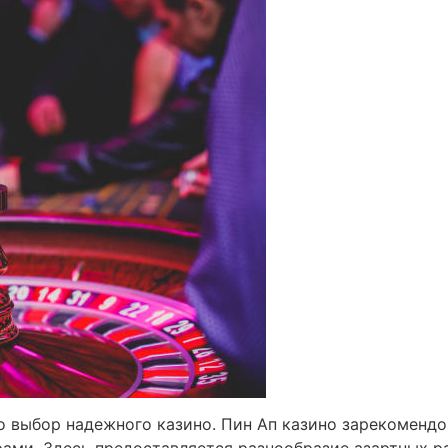
о выбор надежного казино. Пин Ап казино зарекомендов