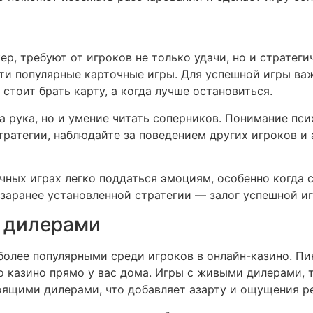
ер, требуют от игроков не только удачи, но и стратег
эти популярные карточные игры. Для успешной игры ва
 стоит брать карту, а когда лучше остановиться.
ша рука, но и умение читать соперников. Понимание п
атегии, наблюдайте за поведением других игроков и 
очных играх легко поддаться эмоциям, особенно когда 
заранее установленной стратегии — залог успешной и
с дилерами
олее популярными среди игроков в онлайн-казино. Пи
 казино прямо у вас дома. Игры с живыми дилерами, т
оящими дилерами, что добавляет азарту и ощущения р