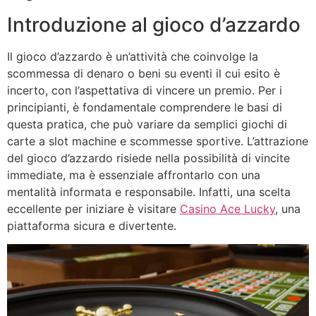
Introduzione al gioco d’azzardo
Il gioco d’azzardo è un’attività che coinvolge la
scommessa di denaro o beni su eventi il cui esito è
incerto, con l’aspettativa di vincere un premio. Per i
principianti, è fondamentale comprendere le basi di
questa pratica, che può variare da semplici giochi di
carte a slot machine e scommesse sportive. L’attrazione
del gioco d’azzardo risiede nella possibilità di vincite
immediate, ma è essenziale affrontarlo con una
mentalità informata e responsabile. Infatti, una scelta
eccellente per iniziare è visitare
Casino Ace Lucky
, una
piattaforma sicura e divertente.