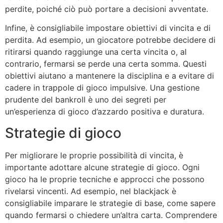
perdite, poiché ciò può portare a decisioni avventate.
Infine, è consigliabile impostare obiettivi di vincita e di
perdita. Ad esempio, un giocatore potrebbe decidere di
ritirarsi quando raggiunge una certa vincita o, al
contrario, fermarsi se perde una certa somma. Questi
obiettivi aiutano a mantenere la disciplina e a evitare di
cadere in trappole di gioco impulsive. Una gestione
prudente del bankroll è uno dei segreti per
un’esperienza di gioco d’azzardo positiva e duratura.
Strategie di gioco
Per migliorare le proprie possibilità di vincita, è
importante adottare alcune strategie di gioco. Ogni
gioco ha le proprie tecniche e approcci che possono
rivelarsi vincenti. Ad esempio, nel blackjack è
consigliabile imparare le strategie di base, come sapere
quando fermarsi o chiedere un’altra carta. Comprendere