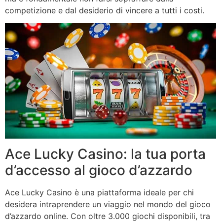
competizione e dal desiderio di vincere a tutti i costi.
Ace Lucky Casino: la tua porta
d’accesso al gioco d’azzardo
Ace Lucky Casino è una piattaforma ideale per chi
desidera intraprendere un viaggio nel mondo del gioco
d’azzardo online. Con oltre 3.000 giochi disponibili, tra