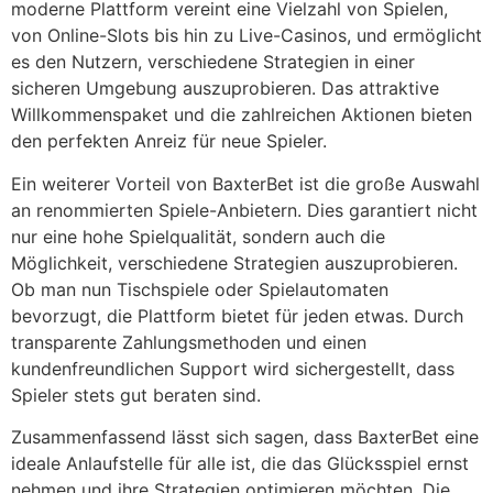
moderne Plattform vereint eine Vielzahl von Spielen,
von Online-Slots bis hin zu Live-Casinos, und ermöglicht
es den Nutzern, verschiedene Strategien in einer
sicheren Umgebung auszuprobieren. Das attraktive
Willkommenspaket und die zahlreichen Aktionen bieten
den perfekten Anreiz für neue Spieler.
Ein weiterer Vorteil von BaxterBet ist die große Auswahl
an renommierten Spiele-Anbietern. Dies garantiert nicht
nur eine hohe Spielqualität, sondern auch die
Möglichkeit, verschiedene Strategien auszuprobieren.
Ob man nun Tischspiele oder Spielautomaten
bevorzugt, die Plattform bietet für jeden etwas. Durch
transparente Zahlungsmethoden und einen
kundenfreundlichen Support wird sichergestellt, dass
Spieler stets gut beraten sind.
Zusammenfassend lässt sich sagen, dass BaxterBet eine
ideale Anlaufstelle für alle ist, die das Glücksspiel ernst
nehmen und ihre Strategien optimieren möchten. Die