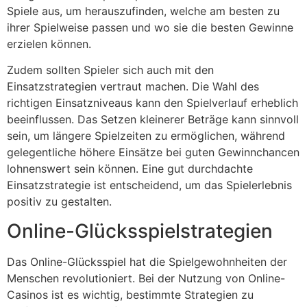
Spiele aus, um herauszufinden, welche am besten zu
ihrer Spielweise passen und wo sie die besten Gewinne
erzielen können.
Zudem sollten Spieler sich auch mit den
Einsatzstrategien vertraut machen. Die Wahl des
richtigen Einsatzniveaus kann den Spielverlauf erheblich
beeinflussen. Das Setzen kleinerer Beträge kann sinnvoll
sein, um längere Spielzeiten zu ermöglichen, während
gelegentliche höhere Einsätze bei guten Gewinnchancen
lohnenswert sein können. Eine gut durchdachte
Einsatzstrategie ist entscheidend, um das Spielerlebnis
positiv zu gestalten.
Online-Glücksspielstrategien
Das Online-Glücksspiel hat die Spielgewohnheiten der
Menschen revolutioniert. Bei der Nutzung von Online-
Casinos ist es wichtig, bestimmte Strategien zu