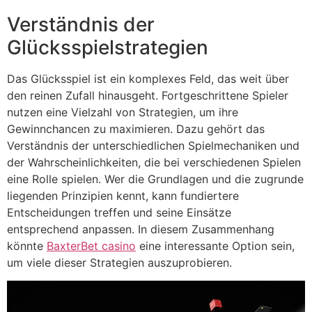
Verständnis der
Glücksspielstrategien
Das Glücksspiel ist ein komplexes Feld, das weit über
den reinen Zufall hinausgeht. Fortgeschrittene Spieler
nutzen eine Vielzahl von Strategien, um ihre
Gewinnchancen zu maximieren. Dazu gehört das
Verständnis der unterschiedlichen Spielmechaniken und
der Wahrscheinlichkeiten, die bei verschiedenen Spielen
eine Rolle spielen. Wer die Grundlagen und die zugrunde
liegenden Prinzipien kennt, kann fundiertere
Entscheidungen treffen und seine Einsätze
entsprechend anpassen. In diesem Zusammenhang
könnte
BaxterBet casino
eine interessante Option sein,
um viele dieser Strategien auszuprobieren.