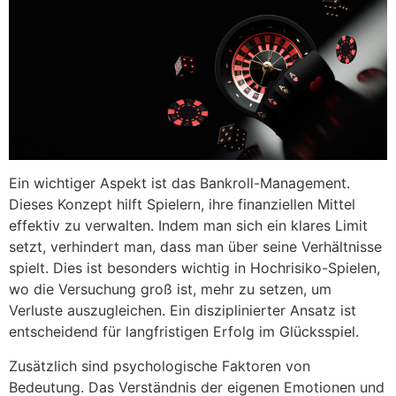
Ein wichtiger Aspekt ist das Bankroll-Management.
Dieses Konzept hilft Spielern, ihre finanziellen Mittel
effektiv zu verwalten. Indem man sich ein klares Limit
setzt, verhindert man, dass man über seine Verhältnisse
spielt. Dies ist besonders wichtig in Hochrisiko-Spielen,
wo die Versuchung groß ist, mehr zu setzen, um
Verluste auszugleichen. Ein disziplinierter Ansatz ist
entscheidend für langfristigen Erfolg im Glücksspiel.
Zusätzlich sind psychologische Faktoren von
Bedeutung. Das Verständnis der eigenen Emotionen und