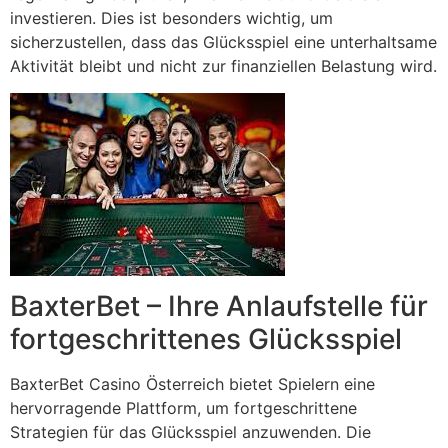
investieren. Dies ist besonders wichtig, um
sicherzustellen, dass das Glücksspiel eine unterhaltsame
Aktivität bleibt und nicht zur finanziellen Belastung wird.
BaxterBet – Ihre Anlaufstelle für
fortgeschrittenes Glücksspiel
BaxterBet Casino Österreich bietet Spielern eine
hervorragende Plattform, um fortgeschrittene
Strategien für das Glücksspiel anzuwenden. Die