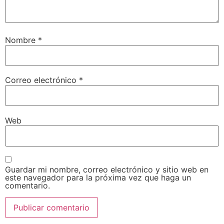
Nombre
*
Correo electrónico
*
Web
Guardar mi nombre, correo electrónico y sitio web en
este navegador para la próxima vez que haga un
comentario.