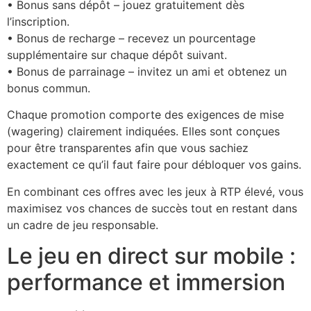
• Bonus sans dépôt – jouez gratuitement dès
l’inscription.
• Bonus de recharge – recevez un pourcentage
supplémentaire sur chaque dépôt suivant.
• Bonus de parrainage – invitez un ami et obtenez un
bonus commun.
Chaque promotion comporte des exigences de mise
(wagering) clairement indiquées. Elles sont conçues
pour être transparentes afin que vous sachiez
exactement ce qu’il faut faire pour débloquer vos gains.
En combinant ces offres avec les jeux à RTP élevé, vous
maximisez vos chances de succès tout en restant dans
un cadre de jeu responsable.
Le jeu en direct sur mobile :
performance et immersion