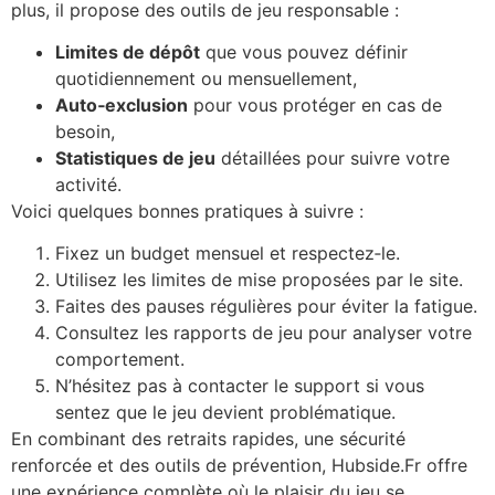
plus, il propose des outils de jeu responsable :
Limites de dépôt
que vous pouvez définir
quotidiennement ou mensuellement,
Auto‑exclusion
pour vous protéger en cas de
besoin,
Statistiques de jeu
détaillées pour suivre votre
activité.
Voici quelques bonnes pratiques à suivre :
Fixez un budget mensuel et respectez‑le.
Utilisez les limites de mise proposées par le site.
Faites des pauses régulières pour éviter la fatigue.
Consultez les rapports de jeu pour analyser votre
comportement.
N’hésitez pas à contacter le support si vous
sentez que le jeu devient problématique.
En combinant des retraits rapides, une sécurité
renforcée et des outils de prévention, Hubside.Fr offre
une expérience complète où le plaisir du jeu se