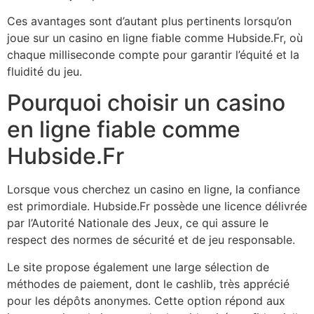
Ces avantages sont d’autant plus pertinents lorsqu’on
joue sur un casino en ligne fiable comme Hubside.Fr, où
chaque milliseconde compte pour garantir l’équité et la
fluidité du jeu.
Pourquoi choisir un casino
en ligne fiable comme
Hubside.Fr
Lorsque vous cherchez un casino en ligne, la confiance
est primordiale. Hubside.Fr possède une licence délivrée
par l’Autorité Nationale des Jeux, ce qui assure le
respect des normes de sécurité et de jeu responsable.
Le site propose également une large sélection de
méthodes de paiement, dont le cashlib, très apprécié
pour les dépôts anonymes. Cette option répond aux