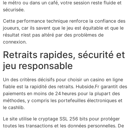
le métro ou dans un café, votre session reste fluide et
sécurisée.
Cette performance technique renforce la confiance des
joueurs, car ils savent que le jeu est équitable et que le
résultat n’est pas altéré par des problèmes de
connexion.
Retraits rapides, sécurité et
jeu responsable
Un des critères décisifs pour choisir un casino en ligne
fiable est la rapidité des retraits. Hubside.Fr garantit des
paiements en moins de 24 heures pour la plupart des
méthodes, y compris les portefeuilles électroniques et
le cashlib.
Le site utilise le cryptage SSL 256 bits pour protéger
toutes les transactions et les données personnelles. De