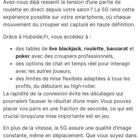
Avez‑vous déjà ressenti la tension d’une partie de
roulette en direct depuis votre salon ? La 5G rend cette
expérience possible sur votre smartphone, où chaque
mouvement du croupier est capturé en haute définition.
Grâce à Hubside.Fr, vous accédez à :
des tables de
live blackjack
,
roulette
,
baccarat
et
poker
avec des croupiers professionnels,
des options de chat en temps réel pour interagir
avec les autres joueurs,
des limites de mise flexibles adaptées à tous les
profils, du débutant au high‑roller.
La rapidité de la connexion évite les décalages qui
pourraient fausser le résultat d’une main. Vous pouvez
placer vos paris en une fraction de seconde, ce qui est
crucial lorsqu’une mise importante est en jeu.
En plus de la vitesse, la 5G assure une qualité d’image
constante, même en déplacement. Que vous soyez dans