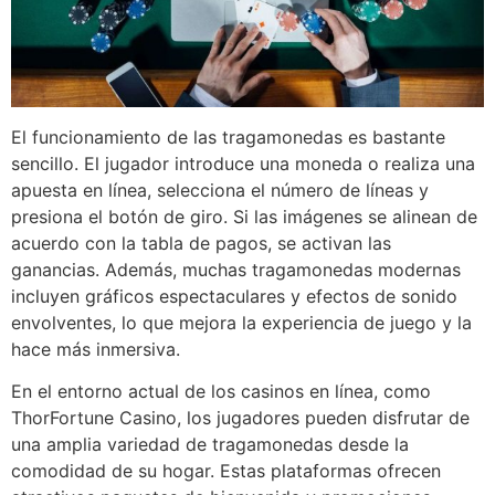
El funcionamiento de las tragamonedas es bastante
sencillo. El jugador introduce una moneda o realiza una
apuesta en línea, selecciona el número de líneas y
presiona el botón de giro. Si las imágenes se alinean de
acuerdo con la tabla de pagos, se activan las
ganancias. Además, muchas tragamonedas modernas
incluyen gráficos espectaculares y efectos de sonido
envolventes, lo que mejora la experiencia de juego y la
hace más inmersiva.
En el entorno actual de los casinos en línea, como
ThorFortune Casino, los jugadores pueden disfrutar de
una amplia variedad de tragamonedas desde la
comodidad de su hogar. Estas plataformas ofrecen