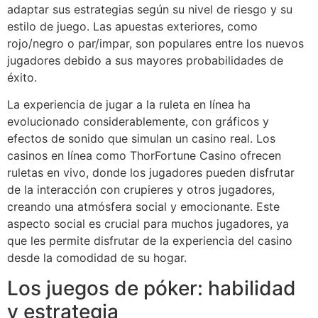
adaptar sus estrategias según su nivel de riesgo y su
estilo de juego. Las apuestas exteriores, como
rojo/negro o par/impar, son populares entre los nuevos
jugadores debido a sus mayores probabilidades de
éxito.
La experiencia de jugar a la ruleta en línea ha
evolucionado considerablemente, con gráficos y
efectos de sonido que simulan un casino real. Los
casinos en línea como ThorFortune Casino ofrecen
ruletas en vivo, donde los jugadores pueden disfrutar
de la interacción con crupieres y otros jugadores,
creando una atmósfera social y emocionante. Este
aspecto social es crucial para muchos jugadores, ya
que les permite disfrutar de la experiencia del casino
desde la comodidad de su hogar.
Los juegos de póker: habilidad
y estrategia