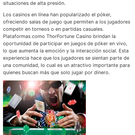
situaciones de alta presión.
Los casinos en línea han popularizado el póker,
ofreciendo salas de juego que permiten a los jugadores
competir en torneos o en partidas casuales.
Plataformas como ThorFortune Casino brindan la
oportunidad de participar en juegos de póker en vivo,
lo que aumenta la emoción y la interacción social. Esta
experiencia hace que los jugadores se sientan parte de
una comunidad, lo cual es un atractivo importante para
quienes buscan más que solo jugar por dinero.