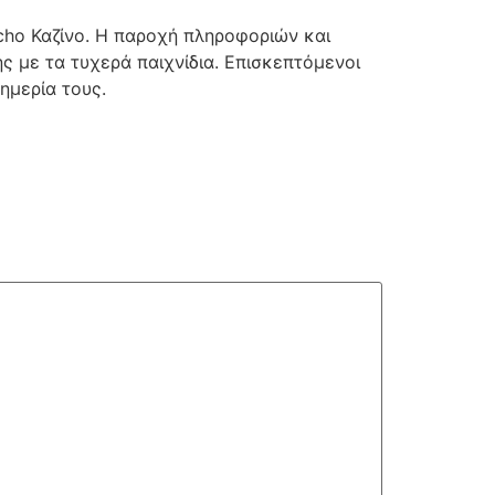
cho Καζίνο. Η παροχή πληροφοριών και
ης με τα τυχερά παιχνίδια. Επισκεπτόμενοι
ημερία τους.