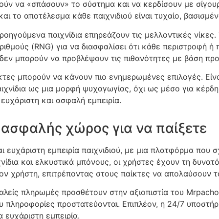
ρούν να «σπάσουν» το σύστημα και να κερδίσουν με σίγου
 και το αποτέλεσμα κάθε παιχνιδιού είναι τυχαίο, βασισμέ
 προηγούμενα παιχνίδια επηρεάζουν τις μελλοντικές νίκες.
αριθμούς (RNG) για να διασφαλίσει ότι κάθε περιστροφή ή
ς δεν μπορούν να προβλέψουν τις πιθανότητες με βάση π
κτες μπορούν να κάνουν πιο ενημερωμένες επιλογές. Είν
αιχνίδια ως μια μορφή ψυχαγωγίας, όχι ως μέσο για κέρ
 ευχάριστη και ασφαλή εμπειρία.
 ασφαλής χώρος για να παίξετε
 ευχάριστη εμπειρία παιχνιδιού, με μια πλατφόρμα που σ
νίδια και ελκυστικά μπόνους, οι χρήστες έχουν τη δυνα
τον χρήστη, επιτρέποντας στους παίκτες να απολαύσουν τα
λείς πληρωμές προσθέτουν στην αξιοπιστία του Mrpacho 
υ πληροφορίες προστατεύονται. Επιπλέον, η 24/7 υποστήρι
α ευχάριστη εμπειρία.