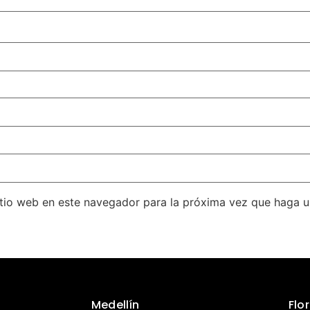
itio web en este navegador para la próxima vez que haga 
Medellín
Flo