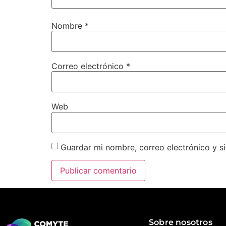
Nombre
*
Correo electrónico
*
Web
Guardar mi nombre, correo electrónico y s
Sobre nosotros