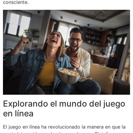
consciente.
Explorando el mundo del juego
en línea
El juego en línea ha revolucionado la manera en que la