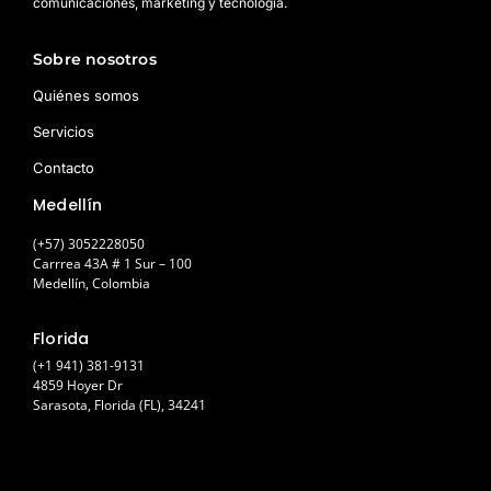
comunicaciones, marketing y tecnología.
Sobre nosotros
Quiénes somos
Servicios
Contacto
Medellín
(+57) 3052228050
Carrrea 43A # 1 Sur – 100
Medellín, Colombia
Florida
(+1 941) 381-9131
4859 Hoyer Dr
Sarasota, Florida (FL), 34241