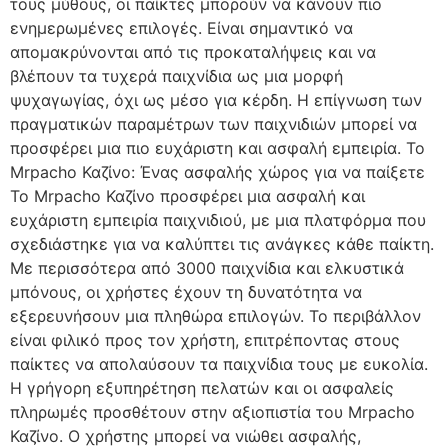
τους μύθους, οι παίκτες μπορούν να κάνουν πιο
ενημερωμένες επιλογές. Είναι σημαντικό να
απομακρύνονται από τις προκαταλήψεις και να
βλέπουν τα τυχερά παιχνίδια ως μια μορφή
ψυχαγωγίας, όχι ως μέσο για κέρδη. Η επίγνωση των
πραγματικών παραμέτρων των παιχνιδιών μπορεί να
προσφέρει μια πιο ευχάριστη και ασφαλή εμπειρία. Το
Mrpacho Καζίνο: Ένας ασφαλής χώρος για να παίξετε
Το Mrpacho Καζίνο προσφέρει μια ασφαλή και
ευχάριστη εμπειρία παιχνιδιού, με μια πλατφόρμα που
σχεδιάστηκε για να καλύπτει τις ανάγκες κάθε παίκτη.
Με περισσότερα από 3000 παιχνίδια και ελκυστικά
μπόνους, οι χρήστες έχουν τη δυνατότητα να
εξερευνήσουν μια πληθώρα επιλογών. Το περιβάλλον
είναι φιλικό προς τον χρήστη, επιτρέποντας στους
παίκτες να απολαύσουν τα παιχνίδια τους με ευκολία.
Η γρήγορη εξυπηρέτηση πελατών και οι ασφαλείς
πληρωμές προσθέτουν στην αξιοπιστία του Mrpacho
Καζίνο. Ο χρήστης μπορεί να νιώθει ασφαλής,