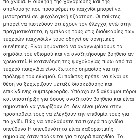
παιχνίδια. Η αίσθηση της χαλάρωσης και της
απόλαυσης που προσφέρει το παιχνίδι μπορεί να
μετατραπεί σε ψυχολογική εξάρτηση. Οι παίκτες
μπορεί να πιστεύουν ότι έχουν τον έλεγχο, ενώ στην
πραγματικότητα, η εμπλοκή τους στις διαδικασίες των
τυχερών παιχνιδιών τους οδηγεί σε αρνητικές
συνέπειες. Είναι σημαντικό να αναγνωρίσουμε τα
σημάδια του εθισμού και να αναζητήσουμε βοήθεια αν
χρειαστεί. Η κατανόηση της ψυχολογίας πίσω από τα
τυχερά παιχνίδια είναι ζωτικής σημασίας για την
πρόληψη του εθισμού. Οι παίκτες πρέπει να είναι σε
θέση να ξεχωρίζουν μεταξύ διασκέδασης και
επικίνδυνης συμπεριφοράς. Υπάρχουν διαθέσιμοι πόροι
και υποστήριξη για όσους αναζητούν βοήθεια και είναι
σημαντικό να γνωρίζουν ότι δεν είναι μόνοι στην
προσπάθειά τους να ελέγξουν την επιθυμία τους για
παιχνίδι. Πώς να απολαύσετε τα τυχερά παιχνίδια
υπεύθυνα Η υπευθυνότητα είναι καθοριστικής
σημασίας όταν πρόκειται για τυχερά παιχνίδια. Το