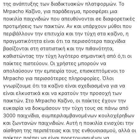
της ανάπτυξης των διαδικτυακών πλατφορμών. Το
Mrpacho Καζίνο, για παράδειγμα, προσφέρει μια
ποικιλία παιχνιδιών που απευθύνονται σε διαφορετικές
προτιμήσεις των παικτών. Αν και υπάρχουν μύθοι που
περιβάλλουν την επιτυχία και την τύχη στα καζίνο, η
πραγματικότητα είναι ότι τα περισσότερα παιχνίδια
βασίζονται στη στατιστική και την πιθανότητα,
καθιστώντας την τύχη λιγότερο σημαντική από ό,τι οι
παίκτες πιστεύουν. Οι χρήστες μπορούν να
απολαύσουν την εμπειρία τους, επισκεπτόμενοι το
Mrpacho για περισσότερες πληροφορίες. Όλοι
γνωρίζουμε ότι τα καζίνο είναι σχεδιασμένα για να
είναι ελκυστικά και να κρατούν την προσοχή των
παικτών. Στο Mrpacho Καζίνο, οι παίκτες έχουν την
ευκαιρία να δοκιμάσουν την τύχη τους σε πάνω από
3000 παιχνίδια, συμπεριλαμβανομένων κουλοχέρηδων
και ζωντανών παιχνιδιών. Αυτή η ποικιλία ενισχύει την
αίσθηση της περιπέτειας και της ενθουσιασμού, αλλά οι
παίκτες πρέπει να είναι προετοιμασμένοι να