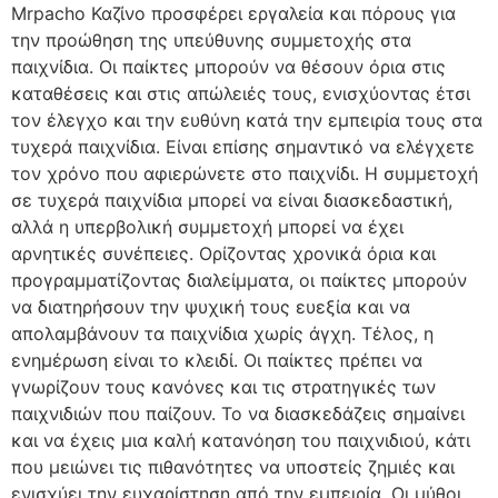
Mrpacho Καζίνο προσφέρει εργαλεία και πόρους για
την προώθηση της υπεύθυνης συμμετοχής στα
παιχνίδια. Οι παίκτες μπορούν να θέσουν όρια στις
καταθέσεις και στις απώλειές τους, ενισχύοντας έτσι
τον έλεγχο και την ευθύνη κατά την εμπειρία τους στα
τυχερά παιχνίδια. Είναι επίσης σημαντικό να ελέγχετε
τον χρόνο που αφιερώνετε στο παιχνίδι. Η συμμετοχή
σε τυχερά παιχνίδια μπορεί να είναι διασκεδαστική,
αλλά η υπερβολική συμμετοχή μπορεί να έχει
αρνητικές συνέπειες. Ορίζοντας χρονικά όρια και
προγραμματίζοντας διαλείμματα, οι παίκτες μπορούν
να διατηρήσουν την ψυχική τους ευεξία και να
απολαμβάνουν τα παιχνίδια χωρίς άγχη. Τέλος, η
ενημέρωση είναι το κλειδί. Οι παίκτες πρέπει να
γνωρίζουν τους κανόνες και τις στρατηγικές των
παιχνιδιών που παίζουν. Το να διασκεδάζεις σημαίνει
και να έχεις μια καλή κατανόηση του παιχνιδιού, κάτι
που μειώνει τις πιθανότητες να υποστείς ζημιές και
ενισχύει την ευχαρίστηση από την εμπειρία. Οι μύθοι