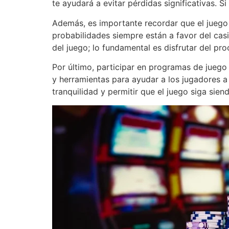
te ayudará a evitar pérdidas significativas. Si
Además, es importante recordar que el juego
probabilidades siempre están a favor del cas
del juego; lo fundamental es disfrutar del pr
Por último, participar en programas de jueg
y herramientas para ayudar a los jugadores 
tranquilidad y permitir que el juego siga sien