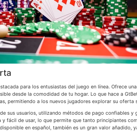
rta
tacada para los entusiastas del juego en línea. Ofrece un
esible desde la comodidad de tu hogar. Lo que hace a GtBe
gas, permitiendo a los nuevos jugadores explorar su oferta
e sus usuarios, utilizando métodos de pago confiables y 
a y fácil de usar, lo que permite que tanto principiantes 
e, disponible en español, también es un gran valor añadido, 