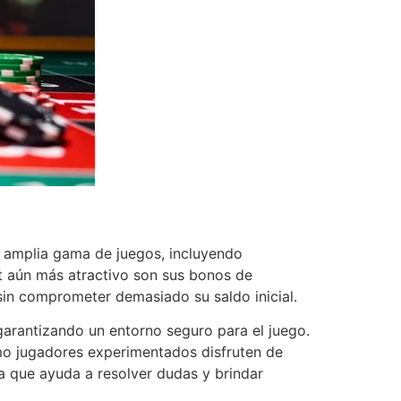
a amplia gama de juegos, incluyendo
t aún más atractivo son sus bonos de
 sin comprometer demasiado su saldo inicial.
garantizando un entorno seguro para el juego.
como jugadores experimentados disfruten de
ya que ayuda a resolver dudas y brindar