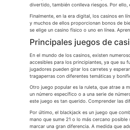
divertido, también conlleva riesgos. Por ello
Finalmente, en la era digital, los casinos en
y muchos de ellos proporcionan bonos de bien
se elige un casino físico o uno en línea. Apre
Principales juegos de cas
En el mundo de los casinos, existen numeroso
accesibles para los principiantes, ya que su 
jugadores pueden girar los carretes y espera
tragaperras con diferentes temáticas y bonifi
Otro juego popular es la ruleta, que atrae a 
un número específico o a una serie de número
este juego es tan querido. Comprender las dif
Por último, el blackjack es un juego que comb
mano que sume 21 o lo más cercano posible si
marcar una gran diferencia. A medida que adqu