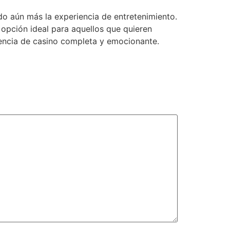
do aún más la experiencia de entretenimiento.
 opción ideal para aquellos que quieren
iencia de casino completa y emocionante.