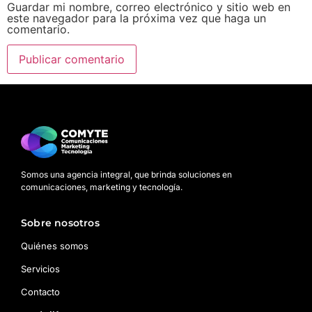
Guardar mi nombre, correo electrónico y sitio web en
este navegador para la próxima vez que haga un
comentario.
Somos una agencia integral, que brinda soluciones en
comunicaciones, marketing y tecnología.
Sobre nosotros
Quiénes somos
Servicios
Contacto