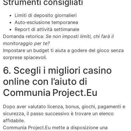
Strumenti consigliati
Limiti di deposito giornalieri
Auto‑esclusione temporanea
Report di attività settimanale
Domanda retorica:
Se non imposti limiti, chi farà il
monitoraggio per te?
Impostare un budget ti aiuta a godere del gioco senza
sorprese spiacevoli.
6. Scegli i migliori casino
online con l’aiuto di
Communia Project.Eu
Dopo aver valutato licenza, bonus, giochi, pagamenti e
sicurezza, il passo successivo è trovare un elenco
affidabile.
Communia Project.Eu mette a disposizione una