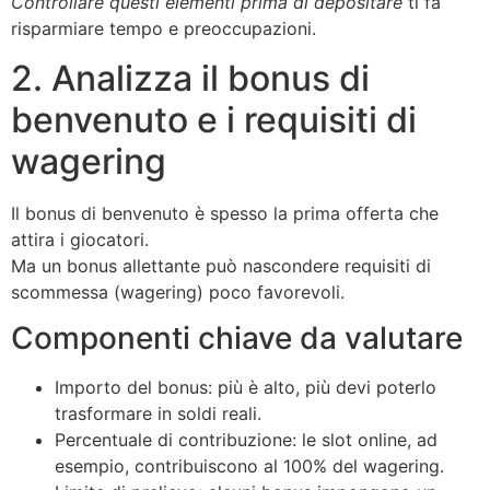
Controllare questi elementi prima di depositare
ti fa
risparmiare tempo e preoccupazioni.
2. Analizza il bonus di
benvenuto e i requisiti di
wagering
Il bonus di benvenuto è spesso la prima offerta che
attira i giocatori.
Ma un bonus allettante può nascondere requisiti di
scommessa (wagering) poco favorevoli.
Componenti chiave da valutare
Importo del bonus: più è alto, più devi poterlo
trasformare in soldi reali.
Percentuale di contribuzione: le slot online, ad
esempio, contribuiscono al 100% del wagering.