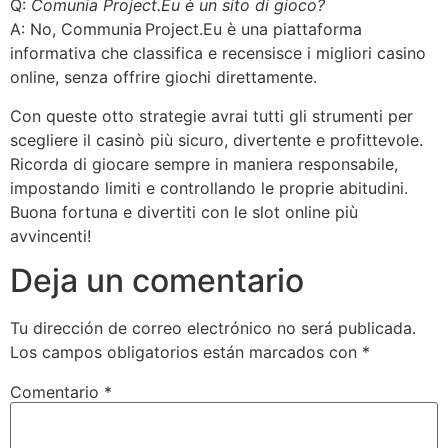
Q:
Comunia Project.Eu è un sito di gioco?
A: No, Communia Project.Eu è una piattaforma
informativa che classifica e recensisce i migliori casino
online, senza offrire giochi direttamente.
Con queste otto strategie avrai tutti gli strumenti per
scegliere il casinò più sicuro, divertente e profittevole.
Ricorda di giocare sempre in maniera responsabile,
impostando limiti e controllando le proprie abitudini.
Buona fortuna e divertiti con le slot online più
avvincenti!
Deja un comentario
Tu dirección de correo electrónico no será publicada.
Los campos obligatorios están marcados con
*
Comentario
*