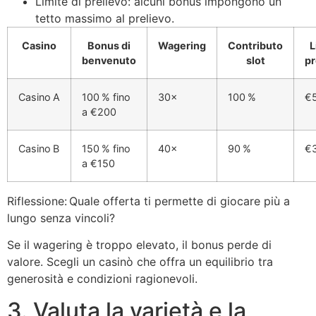
Limite di prelievo: alcuni bonus impongono un
tetto massimo al prelievo.
Casino
Bonus di
Wagering
Contributo
L
benvenuto
slot
pr
Casino A
100 % fino
30×
100 %
€
a €200
Casino B
150 % fino
40×
90 %
€
a €150
Riflessione: Quale offerta ti permette di giocare più a
lungo senza vincoli?
Se il wagering è troppo elevato, il bonus perde di
valore. Scegli un casinò che offra un equilibrio tra
generosità e condizioni ragionevoli.
3. Valuta la varietà e la