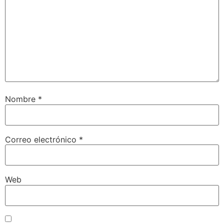
Nombre
*
Correo electrónico
*
Web