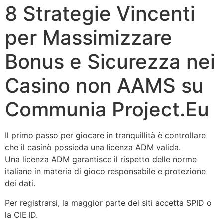
8 Strategie Vincenti
per Massimizzare
Bonus e Sicurezza nei
Casino non AAMS su
Communia Project.Eu
Il primo passo per giocare in tranquillità è controllare
che il casinò possieda una licenza ADM valida.
Una licenza ADM garantisce il rispetto delle norme
italiane in materia di gioco responsabile e protezione
dei dati.
Per registrarsi, la maggior parte dei siti accetta SPID o
la CIE ID.