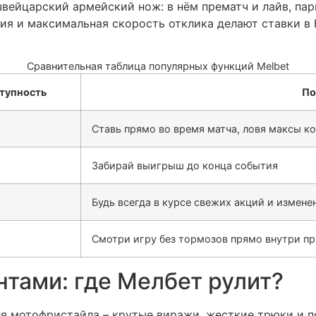
ейцарский армейский нож: в нём прематч и лайв, пар
ция и максимальная скорость отклика делают ставки 
Сравнительная таблица популярных функций Melbet
тупность
По
Ставь прямо во время матча, ловя максы к
Забирай выигрыш до конца события
Будь всегда в курсе свежих акций и измене
Смотри игру без тормозов прямо внутри п
нтами: где Мелбет рулит?
 мотофристайла – крутые виражи, жесткие трюки и по