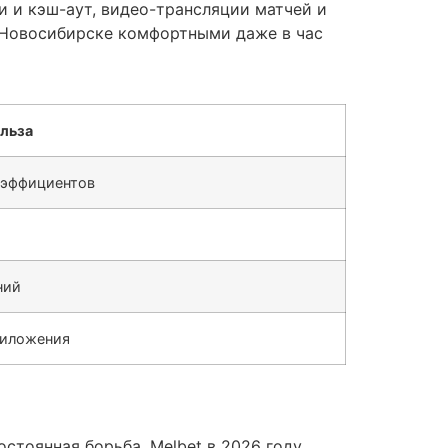
и и кэш-аут, видео-трансляции матчей и
в Новосибирске комфортными даже в час
льза
оэффициентов
ний
риложения
стоянная борьба. Melbet в 2026 году