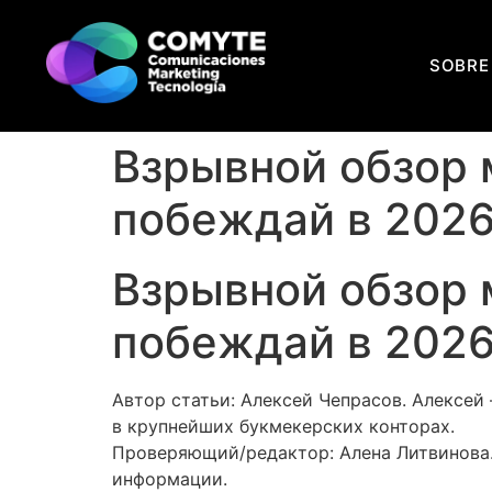
SOBRE
Взрывной обзор м
побеждай в 2026
Взрывной обзор м
побеждай в 2026
Автор статьи:
Алексей Чепрасов
. Алексей
в крупнейших букмекерских конторах.
Проверяющий/редактор:
Алена Литвинова
информации.