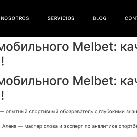
 NOSOTROS
SERVICIOS
BLOG
CON
обильного Melbet: кач
!
обильного Melbet: кач
!
 — опытный спортивный обозреватель с глубокими зна
. Алена — мастер слова и эксперт по аналитике спортб