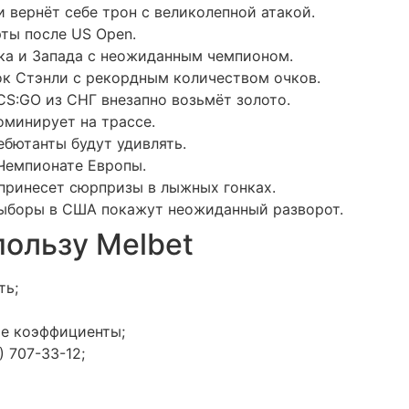
 вернёт себе трон с великолепной атакой.
рты после US Open.
ка и Запада с неожиданным чемпионом.
бок Стэнли с рекордным количеством очков.
CS:GO из СНГ внезапно возьмёт золото.
оминирует на трассе.
бютанты будут удивлять.
 Чемпионате Европы.
принесет сюрпризы в лыжных гонках.
выборы в США покажут неожиданный разворот.
пользу Melbet
ть;
ые коэффициенты;
 707-33-12;