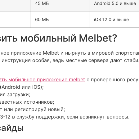
45 МБ
Android 5.0 и выше
60 МБ
iOS 12.0 и выше
вить мобильный Melbet?
ьное приложение Melbet и нырнуть в мировой спортст
 инструкция особая, ведь местные сервера дают стаби
ать мобильное приложение melbet
с проверенного ресу
Android или iOS);
я загрузки;
звестных источников;
т или регистрируй новый;
3-12 в службу поддержки, если возникнут вопросы.
сайды