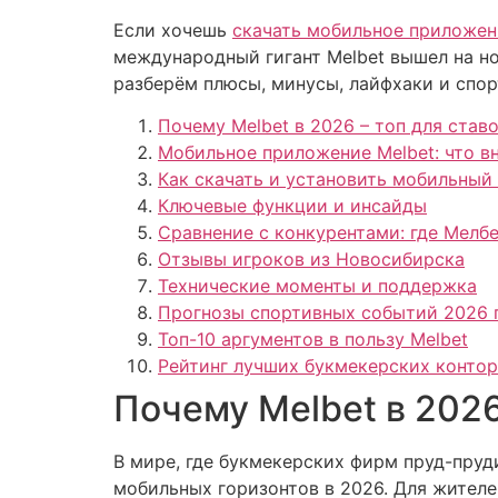
Если хочешь
скачать мобильное приложен
международный гигант Melbet вышел на но
разберём плюсы, минусы, лайфхаки и спор
Почему Melbet в 2026 – топ для став
Мобильное приложение Melbet: что в
Как скачать и установить мобильный 
Ключевые функции и инсайды
Сравнение с конкурентами: где Мелбе
Отзывы игроков из Новосибирска
Технические моменты и поддержка
Прогнозы спортивных событий 2026 
Топ-10 аргументов в пользу Melbet
Рейтинг лучших букмекерских контор
Почему Melbet в 2026
В мире, где букмекерских фирм пруд-пруд
мобильных горизонтов в 2026. Для жителе