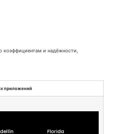
по коэффициентам и надёжности,
ых приложений
dellín
Florida