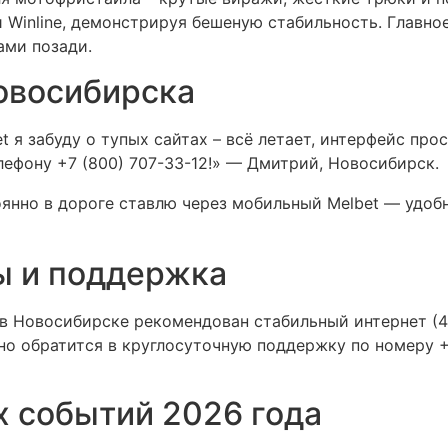
 и Winline, демонстрируя бешеную стабильность. Глав
ами позади.
овосибирска
 я забуду о тупых сайтах – всё летает, интерфейс про
лефону +7 (800) 707-33-12!» — Дмитрий, Новосибирск.
оянно в дороге ставлю через мобильный Melbet — удоб
ы и поддержка
 в Новосибирске рекомендован стабильный интернет (4
о обратится в круглосуточную поддержку по номеру +7
 событий 2026 года