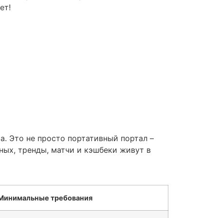
ет!
. Это не просто портативный портал –
ных, тренды, матчи и кэшбеки живут в
Минимальные требования