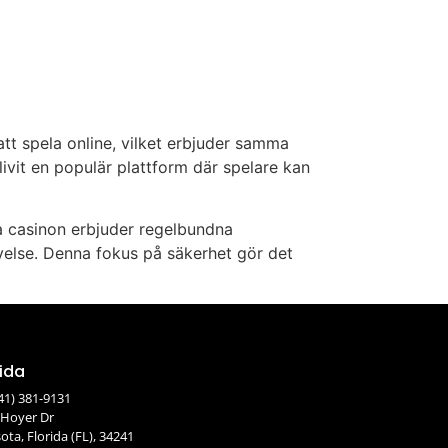
tt spela online, vilket erbjuder samma
ivit en populär plattform där spelare kan
nga casinon erbjuder regelbundna
evelse. Denna fokus på säkerhet gör det
rida
41) 381-9131
 Hoyer Dr
ota, Florida (FL), 34241