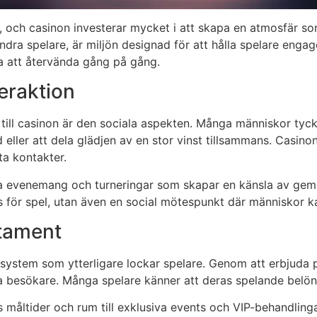
, och casinon investerar mycket i att skapa en atmosfär s
 andra spelare, är miljön designad för att hålla spelare eng
a att återvända gång på gång.
eraktion
r till casinon är den sociala aspekten. Många människor tyc
eller att dela glädjen av en stor vinst tillsammans. Casinon
ta kontakter.
a evenemang och turneringar som skapar en känsla av gem
ts för spel, utan även en social mötespunkt där människor ka
itament
ssystem som ytterligare lockar spelare. Genom att erbjuda
na besökare. Många spelare känner att deras spelande belönas
 måltider och rum till exklusiva events och VIP-behandling