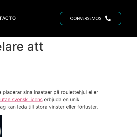
TACTO
CONVERSEMOS
lare att
lacerar sina insatser på roulettehjul eller
 utan svensk licens
erbjuda en unik
kan leda till stora vinster eller förluster.