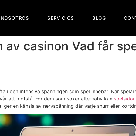
 NOSOTROS
SERVICIOS
BLOG
CON
 av casinon Vad får spe
a i den intensiva spänningen som spel innebär. När spelare p
svår att motstå. För dem som söker alternativ kan
spelsidor
ger en känsla av nervspänning där varje snurr eller kortdrag 