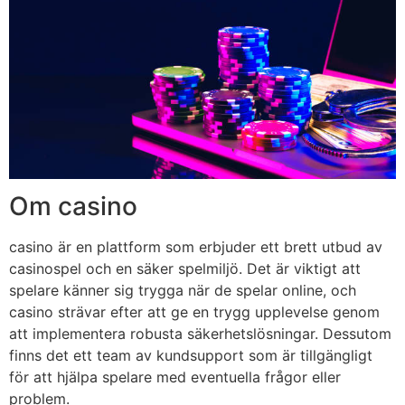
Om casino
casino är en plattform som erbjuder ett brett utbud av
casinospel och en säker spelmiljö. Det är viktigt att
spelare känner sig trygga när de spelar online, och
casino strävar efter att ge en trygg upplevelse genom
att implementera robusta säkerhetslösningar. Dessutom
finns det ett team av kundsupport som är tillgängligt
för att hjälpa spelare med eventuella frågor eller
problem.