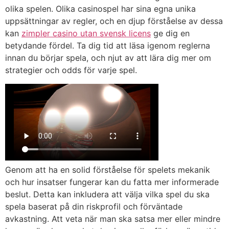
olika spelen. Olika casinospel har sina egna unika
uppsättningar av regler, och en djup förståelse av dessa
kan
zimpler casino utan svensk licens
ge dig en
betydande fördel. Ta dig tid att läsa igenom reglerna
innan du börjar spela, och njut av att lära dig mer om
strategier och odds för varje spel.
Genom att ha en solid förståelse för spelets mekanik
och hur insatser fungerar kan du fatta mer informerade
beslut. Detta kan inkludera att välja vilka spel du ska
spela baserat på din riskprofil och förväntade
avkastning. Att veta när man ska satsa mer eller mindre