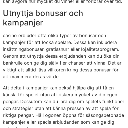
kan avgöra hur mycket du vinner eller förlorar över tid.
Utnyttja bonusar och
kampanjer
casino erbjuder ofta olika typer av bonusar och
kampanjer för att locka spelare. Dessa kan inkludera
insättningsbonusar, gratissnurr eller lojalitetsprogram.
Genom att utnyttja dessa erbjudanden kan du öka din
bankrulle och ge dig själv fler chanser att vinna. Det är
viktigt att alltid läsa villkoren kring dessa bonusar för
att maximera deras värde.
Att delta i kampanjer kan också hjälpa dig att få en
känsla för spelet utan att riskera mycket av din egen
pengar. Dessutom kan du lära dig om spelets funktioner
och strategier utan att känna pressen av att spela för
riktiga pengar. Håll ögonen öppna för säsongsbetonade
kampanjer eller specialerbjudanden som kan ge dig