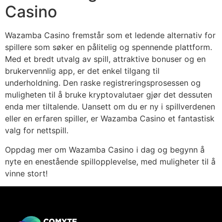
Casino
Wazamba Casino fremstår som et ledende alternativ for
spillere som søker en pålitelig og spennende plattform.
Med et bredt utvalg av spill, attraktive bonuser og en
brukervennlig app, er det enkel tilgang til
underholdning. Den raske registreringsprosessen og
muligheten til å bruke kryptovalutaer gjør det dessuten
enda mer tiltalende. Uansett om du er ny i spillverdenen
eller en erfaren spiller, er Wazamba Casino et fantastisk
valg for nettspill.
Oppdag mer om Wazamba Casino i dag og begynn å
nyte en enestående spillopplevelse, med muligheter til å
vinne stort!