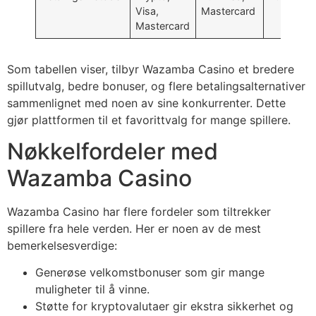
Visa,
Mastercard
Mastercard
Som tabellen viser, tilbyr Wazamba Casino et bredere
spillutvalg, bedre bonuser, og flere betalingsalternativer
sammenlignet med noen av sine konkurrenter. Dette
gjør plattformen til et favorittvalg for mange spillere.
Nøkkelfordeler med
Wazamba Casino
Wazamba Casino har flere fordeler som tiltrekker
spillere fra hele verden. Her er noen av de mest
bemerkelsesverdige:
Generøse velkomstbonuser som gir mange
muligheter til å vinne.
Støtte for kryptovalutaer gir ekstra sikkerhet og