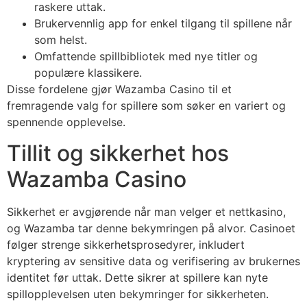
raskere uttak.
Brukervennlig app for enkel tilgang til spillene når
som helst.
Omfattende spillbibliotek med nye titler og
populære klassikere.
Disse fordelene gjør Wazamba Casino til et
fremragende valg for spillere som søker en variert og
spennende opplevelse.
Tillit og sikkerhet hos
Wazamba Casino
Sikkerhet er avgjørende når man velger et nettkasino,
og Wazamba tar denne bekymringen på alvor. Casinoet
følger strenge sikkerhetsprosedyrer, inkludert
kryptering av sensitive data og verifisering av brukernes
identitet før uttak. Dette sikrer at spillere kan nyte
spillopplevelsen uten bekymringer for sikkerheten.