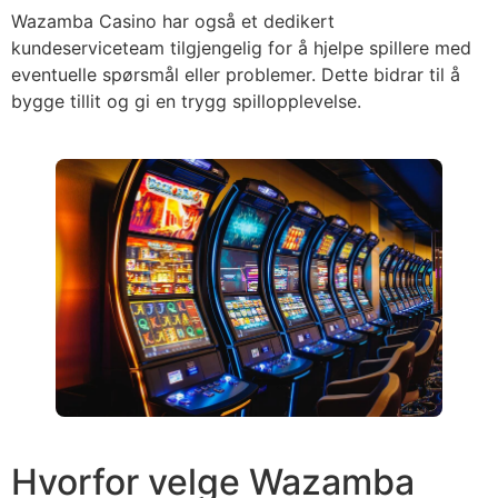
Wazamba Casino har også et dedikert
kundeserviceteam tilgjengelig for å hjelpe spillere med
eventuelle spørsmål eller problemer. Dette bidrar til å
bygge tillit og gi en trygg spillopplevelse.
Hvorfor velge Wazamba