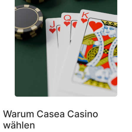
Warum Casea Casino
wählen