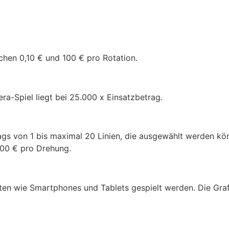
chen 0,10 € und 100 € pro Rotation.
-Spiel liegt bei 25.000 x Einsatzbetrag.
ags von 1 bis maximal 20 Linien, die ausgewählt werden kö
100 € pro Drehung.
ten wie Smartphones und Tablets gespielt werden. Die Gra