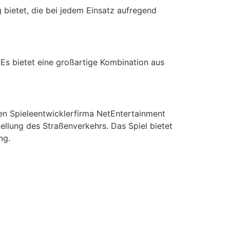
 bietet, die bei jedem Einsatz aufregend
 Es bietet eine großartige Kombination aus
en Spieleentwicklerfirma NetEntertainment
tellung des Straßenverkehrs. Das Spiel bietet
ng.