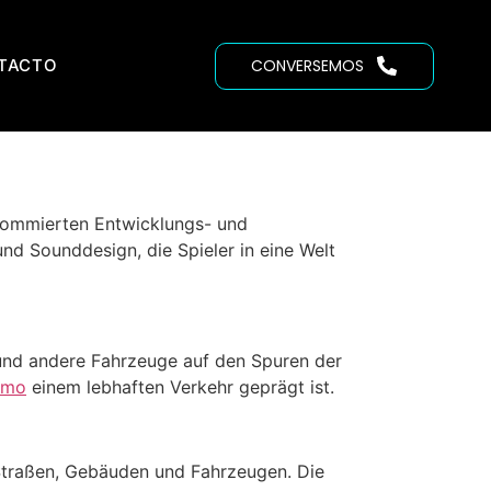
TACTO
CONVERSEMOS
enommierten Entwicklungs- und
und Sounddesign, die Spieler in eine Welt
und andere Fahrzeuge auf den Spuren der
emo
einem lebhaften Verkehr geprägt ist.
n Straßen, Gebäuden und Fahrzeugen. Die