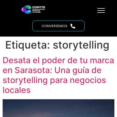
CONVERSEMOS
Etiqueta:
storytelling
Desata el poder de tu marca
en Sarasota: Una guía de
storytelling para negocios
locales