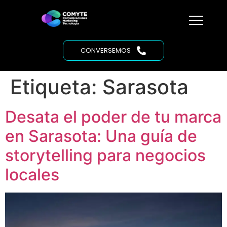
CONVERSEMOS
Etiqueta:
Sarasota
Desata el poder de tu marca
en Sarasota: Una guía de
storytelling para negocios
locales