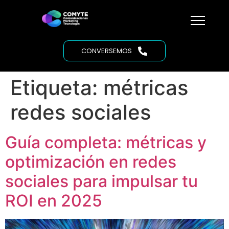
CONVERSEMOS
Etiqueta:
métricas
redes sociales
Guía completa: métricas y
optimización en redes
sociales para impulsar tu
ROI en 2025