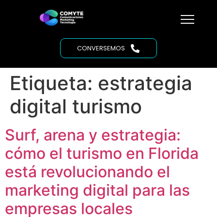
CONVERSEMOS
Etiqueta:
estrategia
digital turismo
Surf, arena y estrategia:
cómo el turismo en Florida
está revolucionando el
marketing digital para las
empresas locales