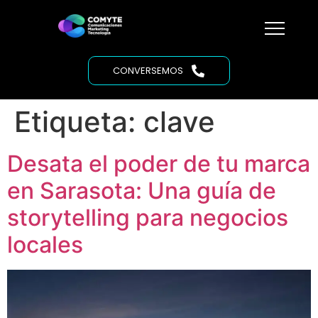
CONVERSEMOS
Etiqueta:
clave
Desata el poder de tu marca
en Sarasota: Una guía de
storytelling para negocios
locales