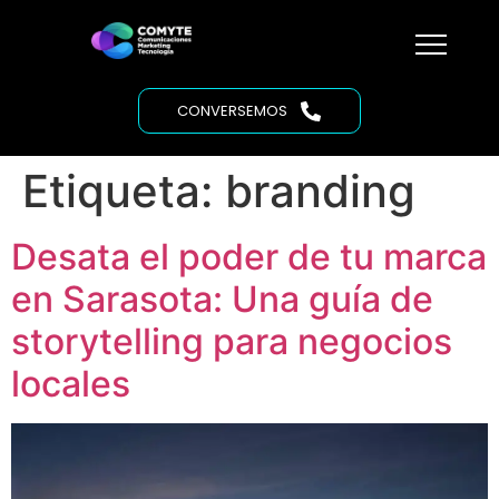
CONVERSEMOS
Etiqueta:
branding
Desata el poder de tu marca
en Sarasota: Una guía de
storytelling para negocios
locales