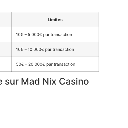
Limites
10€ – 5 000€ par transaction
10€ – 10 000€ par transaction
50€ – 20 000€ par transaction
e sur Mad Nix Casino