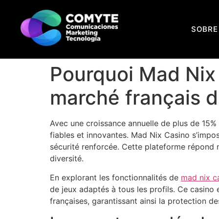
SOBRE
Pourquoi Mad Nix 
marché français d
Avec une croissance annuelle de plus de 15% d
fiables et innovantes. Mad Nix Casino s’impos
sécurité renforcée. Cette plateforme répond
diversité.
En explorant les fonctionnalités de
mad nix c
de jeux adaptés à tous les profils. Ce casino
françaises, garantissant ainsi la protection d