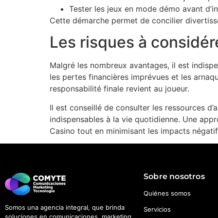
Tester les jeux en mode démo avant d’inve
Cette démarche permet de concilier divertisse
Les risques à considére
Malgré les nombreux avantages, il est indispen
les pertes financières imprévues et les arna
responsabilité finale revient au joueur.
Il est conseillé de consulter les ressources d’
indispensables à la vie quotidienne. Une appr
Casino tout en minimisant les impacts négatif
Sobre nosotros
Quiénes somos
Somos una agencia integral, que brinda
Servicios
soluciones en comunicaciones, marketing