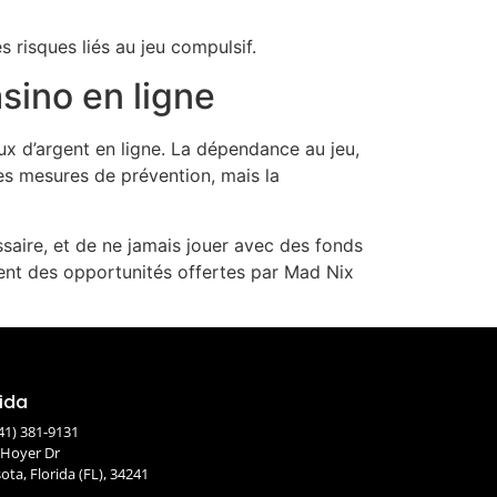
 risques liés au jeu compulsif.
asino en ligne
eux d’argent en ligne. La dépendance au jeu,
es mesures de prévention, mais la
cessaire, et de ne jamais jouer avec des fonds
ment des opportunités offertes par Mad Nix
rida
41) 381-9131
 Hoyer Dr
ota, Florida (FL), 34241