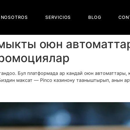
 NOSOTROS
SERVICIOS
BLOG
CON
 мыкты оюн автоматтар
промоциялар
 тандоо. Бул платформада ар кандай оюн автоматтары,
 Биздин максат — Pinco казинону тааныштырып, анын 