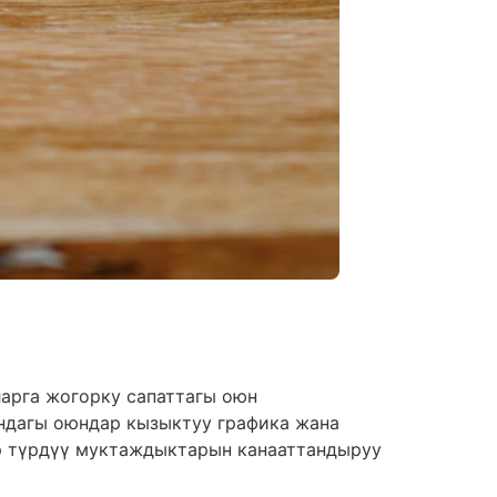
ларга жогорку сапаттагы оюн
ундагы оюндар кызыктуу графика жана
ар түрдүү муктаждыктарын канааттандыруу