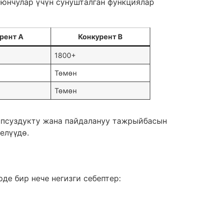
Оюнчулар үчүн сунушталган функциялар
рент A
Конкурент B
1800+
Төмөн
Төмөн
оопсуздукту жана пайдалануу тажрыйбасын
елүүдө.
де бир нече негизги себептер: