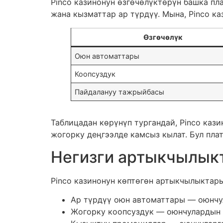
Pinco казинонун өзгөчөлүктөрүн башка п
жана кызматтар ар түрдүү. Мына, Pinco к
Өзгөчөлүк
Оюн автоматтары
Коопсуздук
Пайдалануу тажрыйбасы
Таблицадан көрүнүп тургандай, Pinco каз
жогорку деңгээлде камсыз кылат. Бул пл
Негизги артыкчылык
Pinco казинонун көптөгөн артыкчылыктары
Ар түрдүү оюн автоматтары — оюнчу
Жогорку коопсуздук — оюнчулардын 