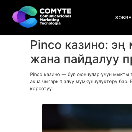
SOBRE
Pinco казино: эң
жана пайдалуу 
Pinco казино — бул оюнчулар үчүн мыкты
акча чыгарып алуу мүмкүнчүлүктөрү бар.
көрсөтүү.