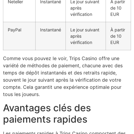
Neteller
Instantané
Le jour suivant
À partir
après
de 10
vérification
EUR
PayPal
Instantané
Le jour suivant
À partir
après
de 10
vérification
EUR
Comme vous pouvez le voir, Trips Casino offre une
variété de méthodes de paiement, chacune avec des
temps de dépôt instantanés et des retraits rapide,
souvent le jour suivant après la vérification de votre
compte. Cela garantit une expérience optimale pour
tous les joueurs.
Avantages clés des
paiements rapides
Les paiements rapides à Trips Casino comportent des