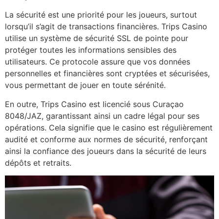
La sécurité est une priorité pour les joueurs, surtout
lorsqu’il s’agit de transactions financières. Trips Casino
utilise un système de sécurité SSL de pointe pour
protéger toutes les informations sensibles des
utilisateurs. Ce protocole assure que vos données
personnelles et financières sont cryptées et sécurisées,
vous permettant de jouer en toute sérénité.
En outre, Trips Casino est licencié sous Curaçao
8048/JAZ, garantissant ainsi un cadre légal pour ses
opérations. Cela signifie que le casino est régulièrement
audité et conforme aux normes de sécurité, renforçant
ainsi la confiance des joueurs dans la sécurité de leurs
dépôts et retraits.