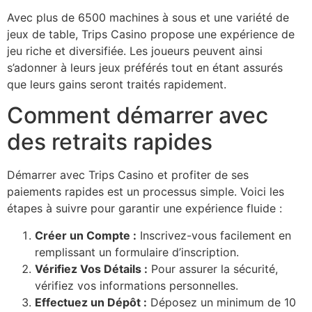
Avec plus de 6500 machines à sous et une variété de
jeux de table, Trips Casino propose une expérience de
jeu riche et diversifiée. Les joueurs peuvent ainsi
s’adonner à leurs jeux préférés tout en étant assurés
que leurs gains seront traités rapidement.
Comment démarrer avec
des retraits rapides
Démarrer avec Trips Casino et profiter de ses
paiements rapides est un processus simple. Voici les
étapes à suivre pour garantir une expérience fluide :
Créer un Compte :
Inscrivez-vous facilement en
remplissant un formulaire d’inscription.
Vérifiez Vos Détails :
Pour assurer la sécurité,
vérifiez vos informations personnelles.
Effectuez un Dépôt :
Déposez un minimum de 10