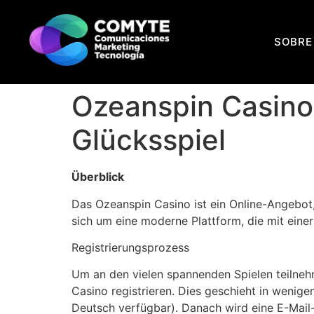
SOBRE
Ozeanspin Casino 
Glücksspiel
Überblick
Das Ozeanspin Casino ist ein Online-Angebot, 
sich um eine moderne Plattform, die mit eine
Registrierungsprozess
Um an den vielen spannenden Spielen teiln
Casino registrieren. Dies geschieht in wenig
Deutsch verfügbar). Danach wird eine E-Mail-