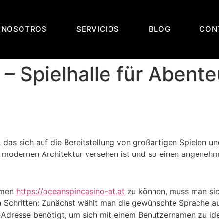
 NOSOTROS
SERVICIOS
BLOG
CON
– Spielhalle für Abent
das sich auf die Bereitstellung von großartigen Spielen und
r modernen Architektur versehen ist und so einen angenehme
ehmen
https://oceanspincasino-at.at
zu können, muss man sic
en Schritten: Zunächst wählt man die gewünschte Sprache a
Adresse benötigt, um sich mit einem Benutzernamen zu iden