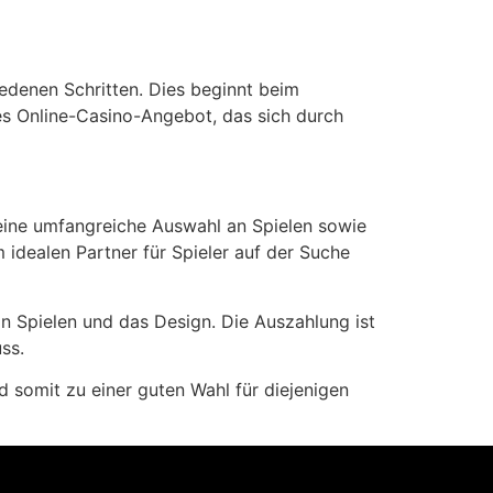
iedenen Schritten. Dies beginnt beim
des Online-Casino-Angebot, das sich durch
 eine umfangreiche Auswahl an Spielen sowie
idealen Partner für Spieler auf der Suche
n Spielen und das Design. Die Auszahlung ist
ss.
 somit zu einer guten Wahl für diejenigen