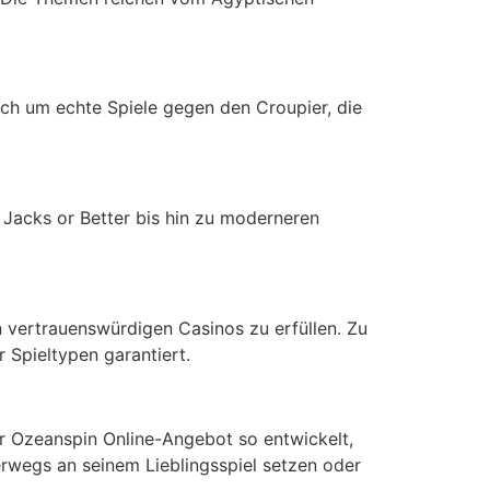
ich um echte Spiele gegen den Croupier, die
Jacks or Better bis hin zu moderneren
 vertrauenswürdigen Casinos zu erfüllen. Zu
 Spieltypen garantiert.
r Ozeanspin Online-Angebot so entwickelt,
rwegs an seinem Lieblingsspiel setzen oder