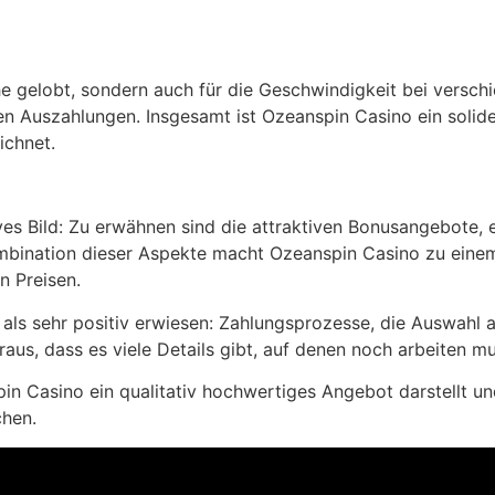
he gelobt, sondern auch für die Geschwindigkeit bei versch
den Auszahlungen. Insgesamt ist Ozeanspin Casino ein soli
ichnet.
ives Bild: Zu erwähnen sind die attraktiven Bonusangebote,
mbination dieser Aspekte macht Ozeanspin Casino zu einem 
n Preisen.
ls sehr positiv erwiesen: Zahlungsprozesse, die Auswahl a
eraus, dass es viele Details gibt, auf denen noch arbeiten mu
n Casino ein qualitativ hochwertiges Angebot darstellt und
chen.