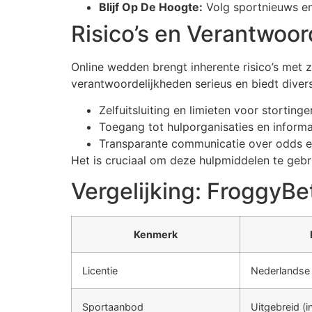
Blijf Op De Hoogte:
Volg sportnieuws en
Risico’s en Verantwoo
Online wedden brengt inherente risico’s met 
verantwoordelijkheden serieus en biedt diver
Zelfuitsluiting en limieten voor storting
Toegang tot hulporganisaties en inform
Transparante communicatie over odds 
Het is cruciaal om deze hulpmiddelen te gebr
Vergelijking: FroggyB
Kenmerk
Licentie
Nederlandse
Sportaanbod
Uitgebreid (i