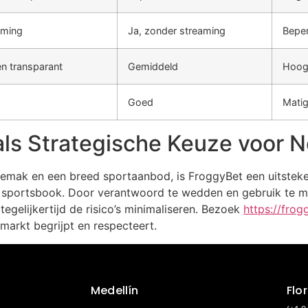
aming
Ja, zonder streaming
Bepe
en transparant
Gemiddeld
Hoog
Goed
Mati
als Strategische Keuze voor 
sgemak en een breed sportaanbod, is FroggyBet een uitstek
f sportsbook. Door verantwoord te wedden en gebruik te ma
tegelijkertijd de risico’s minimaliseren. Bezoek
https://frog
arkt begrijpt en respecteert.
Medellín
Flo