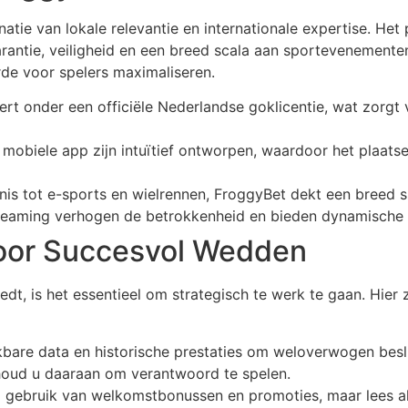
tie van lokale relevantie en internationale expertise. Het
rantie, veiligheid en een breed scala aan sportevenemente
rde voor spelers maximaliseren.
t onder een officiële Nederlandse goklicentie, wat zorgt 
mobiele app zijn intuïtief ontworpen, waardoor het plaa
nis tot e-sports en wielrennen, FroggyBet dekt een breed 
treaming verhogen de betrokkenheid en bieden dynamische
voor Succesvol Wedden
dt, is het essentieel om strategisch te werk te gaan. Hier 
bare data en historische prestaties om weloverwogen besl
 houd u daaraan om verantwoord te spelen.
gebruik van welkomstbonussen en promoties, maar lees al