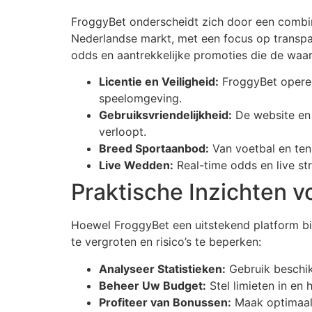
FroggyBet onderscheidt zich door een combina
Nederlandse markt, met een focus op transpa
odds en aantrekkelijke promoties die de waa
Licentie en Veiligheid:
FroggyBet opereer
speelomgeving.
Gebruiksvriendelijkheid:
De website en 
verloopt.
Breed Sportaanbod:
Van voetbal en ten
Live Wedden:
Real-time odds en live s
Praktische Inzichten 
Hoewel FroggyBet een uitstekend platform bie
te vergroten en risico’s te beperken:
Analyseer Statistieken:
Gebruik beschik
Beheer Uw Budget:
Stel limieten in en
Profiteer van Bonussen:
Maak optimaal 