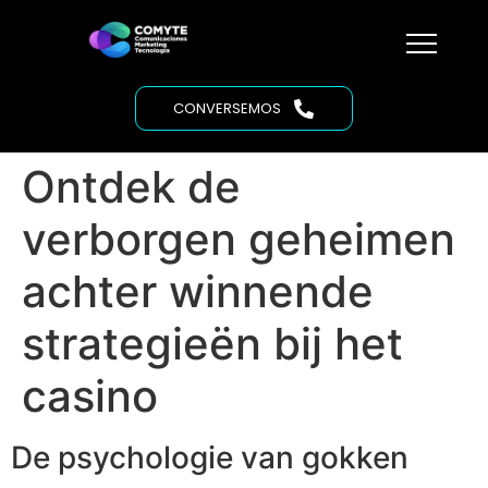
CONVERSEMOS
Ontdek de
verborgen geheimen
achter winnende
strategieën bij het
casino
De psychologie van gokken