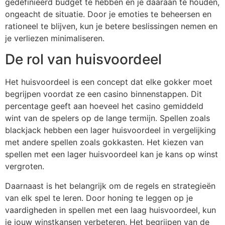
gedefinieerd budget te hebben en je daaraan te houden,
ongeacht de situatie. Door je emoties te beheersen en
rationeel te blijven, kun je betere beslissingen nemen en
je verliezen minimaliseren.
De rol van huisvoordeel
Het huisvoordeel is een concept dat elke gokker moet
begrijpen voordat ze een casino binnenstappen. Dit
percentage geeft aan hoeveel het casino gemiddeld
wint van de spelers op de lange termijn. Spellen zoals
blackjack hebben een lager huisvoordeel in vergelijking
met andere spellen zoals gokkasten. Het kiezen van
spellen met een lager huisvoordeel kan je kans op winst
vergroten.
Daarnaast is het belangrijk om de regels en strategieën
van elk spel te leren. Door honing te leggen op je
vaardigheden in spellen met een laag huisvoordeel, kun
je jouw winstkansen verbeteren. Het begrijpen van de