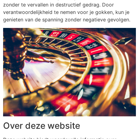
zonder te vervallen in destructief gedrag. Door
verantwoordelijkheid te nemen voor je gokken, kun je
genieten van de spanning zonder negatieve gevolgen.
Over deze website