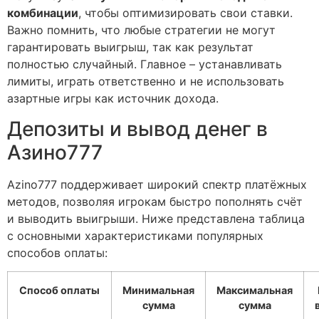
комбинации
, чтобы оптимизировать свои ставки.
Важно помнить, что любые стратегии не могут
гарантировать выигрыш, так как результат
полностью случайный. Главное – устанавливать
лимиты, играть ответственно и не использовать
азартные игры как источник дохода.
Депoзиты и вывoд денег в
Азино777
Azino777 поддерживает широкий спектр платёжных
методов, позволяя игрокам быстро пополнять счёт
и выводить выигрыши. Ниже представлена таблица
с основными характеристиками популярных
способов оплаты:
Способ оплаты
Минимальная
Максимальная
сумма
сумма