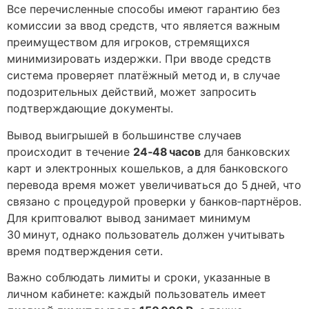
Все перечисленные способы имеют гарантию без
комиссии за ввод средств, что является важным
преимуществом для игроков, стремящихся
минимизировать издержки. При вводе средств
система проверяет платёжный метод и, в случае
подозрительных действий, может запросить
подтверждающие документы.
Вывод выигрышей в большинстве случаев
происходит в течение
24‑48 часов
для банковских
карт и электронных кошельков, а для банковского
перевода время может увеличиваться до 5 дней, что
связано с процедурой проверки у банков‑партнёров.
Для криптовалют вывод занимает минимум
30 минут, однако пользователь должен учитывать
время подтверждения сети.
Важно соблюдать лимиты и сроки, указанные в
личном кабинете: каждый пользователь имеет