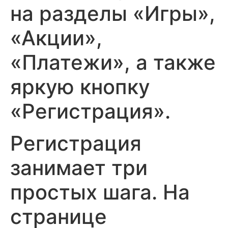
на разделы «Игры»,
«Акции»,
«Платежи», а также
яркую кнопку
«Регистрация».
Регистрация
занимает три
простых шага. На
странице