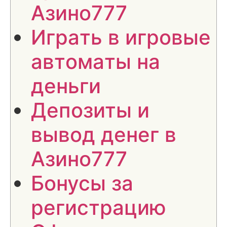
Азино777
Игpaть в игpoвыe
aвтoмaты нa
дeньги
Депoзиты и
вывoд денег в
Азино777
Бонусы за
регистрацию