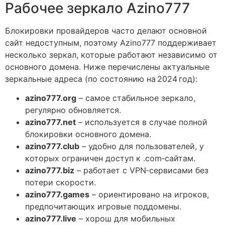
Рабочее зеркало Azino777
Блокировки провайдеров часто делают основной
сайт недоступным, поэтому Azino777 поддерживает
несколько зеркал, которые работают независимо от
основного домена. Ниже перечислены актуальные
зеркальные адреса (по состоянию на 2024 год):
azino777.org
– самое стабильное зеркало,
регулярно обновляется.
azino777.net
– используется в случае полной
блокировки основного домена.
azino777.club
– удобно для пользователей, у
которых ограничен доступ к .com‑сайтам.
azino777.biz
– работает с VPN‑сервисами без
потери скорости.
azino777.games
– ориентировано на игроков,
предпочитающих игровые поддомены.
azino777.live
– хорош для мобильных