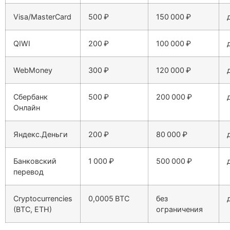
Visa/MasterCard
500 ₽
150 000 ₽
QIWI
200 ₽
100 000 ₽
WebMoney
300 ₽
120 000 ₽
Сбербанк
500 ₽
200 000 ₽
Онлайн
Яндекс.Деньги
200 ₽
80 000 ₽
Банковский
1 000 ₽
500 000 ₽
перевод
Cryptocurrencies
0,0005 BTC
без
(BTC, ETH)
ограничения