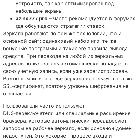
устройств, так как оптимизирован под
небольшие экраны.
azino777.pro
– часто рекомендуется в форумах,
где обсуждаются стратегии ставок.
Зеркала работают по той же технологии, что и
основной сайт: одинаковый набор игр, те же
бонусные программы и такие же правила вывода
средств. При переходе на любой из зеркальных
адресов пользователь автоматически попадает в
свою учётную запись, если уже зарегистрирован.
Важно помнить, что все зеркала используют тот же
SSL‑сертификат, поэтому уровень шифрования не
отличается.
Пользователи часто используют
DNS‑переключатели или специальные расширения
браузера, которые автоматически переадресуют
запросы на рабочее зеркало, если основной домен
недоступен. Это ускоряет процесс входа и