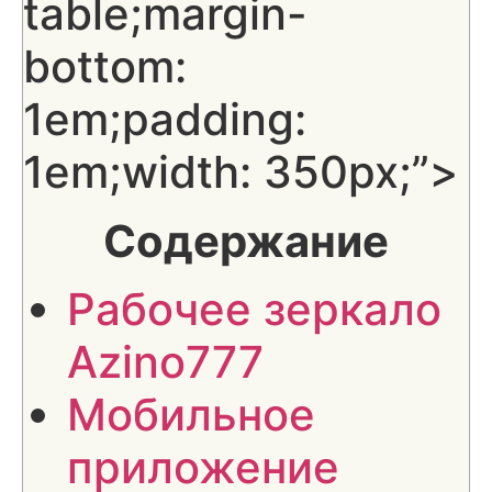
table;margin-
bottom:
1em;padding:
1em;width: 350px;”>
Содержание
Рабочее зеркало
Azino777
Мобильное
приложение