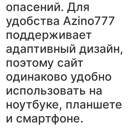
опасений. Для
удобства Azino777
поддерживает
адаптивный дизайн,
поэтому сайт
одинаково удобно
использовать на
ноутбуке, планшете
и смартфоне.