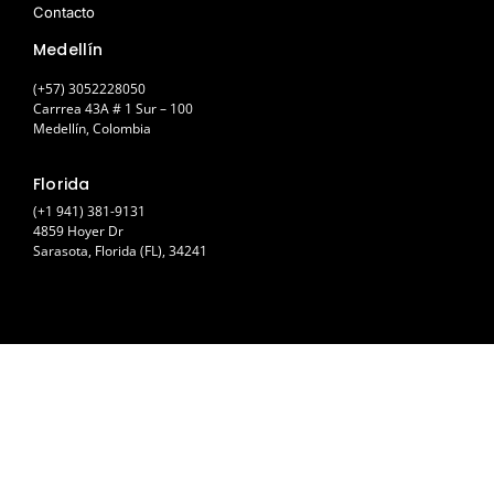
Contacto
Medellín
(+57) 3052228050
Carrrea 43A # 1 Sur – 100
Medellín, Colombia
Florida
(+1 941) 381-9131
4859 Hoyer Dr
Sarasota, Florida (FL), 34241