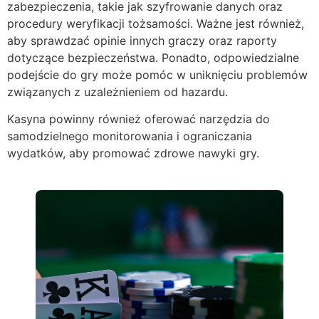
zabezpieczenia, takie jak szyfrowanie danych oraz
procedury weryfikacji tożsamości. Ważne jest również,
aby sprawdzać opinie innych graczy oraz raporty
dotyczące bezpieczeństwa. Ponadto, odpowiedzialne
podejście do gry może pomóc w uniknięciu problemów
związanych z uzależnieniem od hazardu.
Kasyna powinny również oferować narzędzia do
samodzielnego monitorowania i ograniczania
wydatków, aby promować zdrowe nawyki gry.